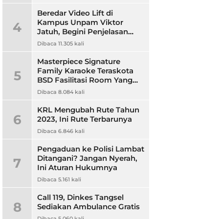
Beredar Video Lift di
Kampus Unpam Viktor
4
Jatuh, Begini Penjelasan
Rektor Unpam
Dibaca 11.305 kali
Masterpiece Signature
Family Karaoke Teraskota
5
BSD Fasilitasi Room Yang
Nyaman dan Harga
Dibaca 8.084 kali
Terjangkau
KRL Mengubah Rute Tahun
6
2023, Ini Rute Terbarunya
Dibaca 6.846 kali
Pengaduan ke Polisi Lambat
Ditangani? Jangan Nyerah,
7
Ini Aturan Hukumnya
Dibaca 5.161 kali
Call 119, Dinkes Tangsel
8
Sediakan Ambulance Gratis
Dibaca 5.060 kali