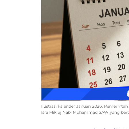
Ilustrasi kalender Januari 2026. Pemerinta
Isra Mikraj Nabi Muhammad SAW yang berd