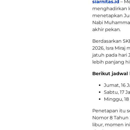
siarnitas.id
– Me
menghadirkan l
menetapkan Jumat
Nabi Muhammad
akhir pekan.
Berdasarkan SKB
2026, Isra Mira
jatuh pada hari
lebih panjang h
Berikut jadwal
Jumat, 16 J
Sabtu, 17 J
Minggu, 18 
Penetapan itu s
Nomor 8 Tahun 2
libur, momen ini