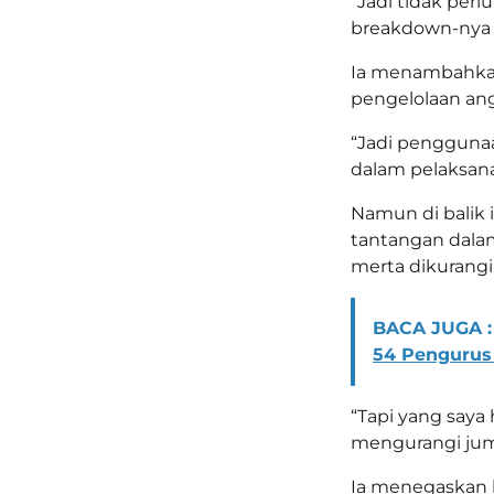
“Jadi tidak perl
breakdown-nya 
Ia menambahkan
pengelolaan ang
“Jadi penggunaa
dalam pelaksan
Namun di balik 
tantangan dalam
merta dikurangi
BACA JUGA :
54 Pengurus 
“Tapi yang saya
mengurangi jumla
Ia menegaskan 