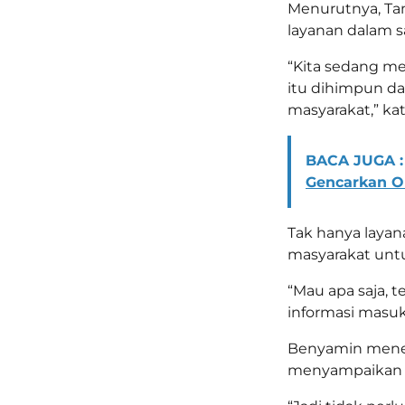
Menurutnya, Tan
layanan dalam sa
“Kita sedang mer
itu dihimpun da
masyarakat,” ka
BACA JUGA :
Gencarkan O
Tak hanya layana
masyarakat unt
“Mau apa saja, 
informasi masu
Benyamin meneg
menyampaikan ad