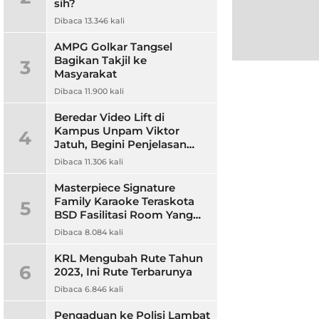
sih?
Dibaca 13.346 kali
AMPG Golkar Tangsel
Bagikan Takjil ke
3
Masyarakat
Dibaca 11.900 kali
Beredar Video Lift di
Kampus Unpam Viktor
4
Jatuh, Begini Penjelasan
Rektor Unpam
Dibaca 11.306 kali
Masterpiece Signature
Family Karaoke Teraskota
5
BSD Fasilitasi Room Yang
Nyaman dan Harga
Dibaca 8.084 kali
Terjangkau
KRL Mengubah Rute Tahun
6
2023, Ini Rute Terbarunya
Dibaca 6.846 kali
Pengaduan ke Polisi Lambat