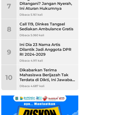
Ditangani? Jangan Nyerah,
7
Ini Aturan Hukumnya
Dibaca 5.161 kali
Call 119, Dinkes Tangsel
8
Sediakan Ambulance Gratis
Dibaca 5.060 kali
Ini Dia 23 Nama Artis
Dilantik Jadi Anggota DPR
9
RI 2024-2029
Dibaca 4.911 kali
Dikabarkan Terima
Mahasiswa Berijazah Tak
10
Terdata di Dikti, Ini Jawaban
Unpam
Dibaca 4.687 kali