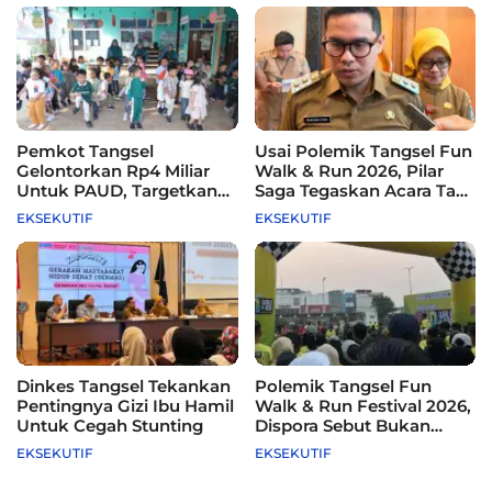
Pemkot Tangsel
Usai Polemik Tangsel Fun
Gelontorkan Rp4 Miliar
Walk & Run 2026, Pilar
Untuk PAUD, Targetkan
Saga Tegaskan Acara Tak
115 Sekolah
Difasilitasi Pemkot
EKSEKUTIF
EKSEKUTIF
Dinkes Tangsel Tekankan
Polemik Tangsel Fun
Pentingnya Gizi Ibu Hamil
Walk & Run Festival 2026,
Untuk Cegah Stunting
Dispora Sebut Bukan
Agenda Pemkot
EKSEKUTIF
EKSEKUTIF