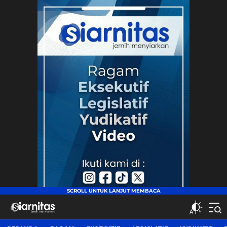
siarnitas
Jernih Menyiarkan