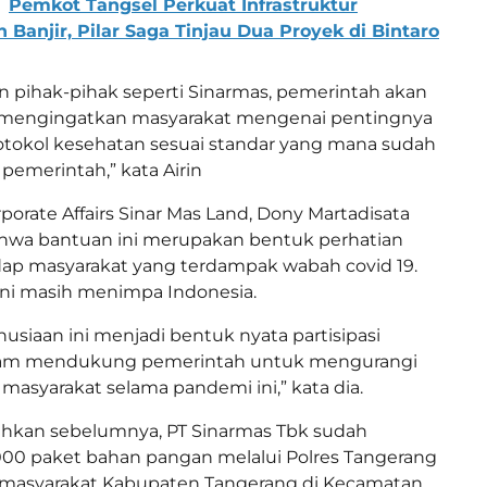
Pemkot Tangsel Perkuat Infrastruktur
 Banjir, Pilar Saga Tinjau Dua Proyek di Bintaro
 pihak-pihak seperti Sinarmas, pemerintah akan
 mengingatkan masyarakat mengenai pentingnya
tokol kesehatan sesuai standar yang mana sudah
pemerintah,” kata Airin
rporate Affairs Sinar Mas Land, Dony Martadisata
hwa bantuan ini merupakan bentuk perhatian
dap masyarakat yang terdampak wabah covid 19.
ni masih menimpa Indonesia.
siaan ini menjadi bentuk nyata partisipasi
lam mendukung pemerintah untuk mengurangi
asyarakat selama pandemi ini,” kata dia.
kan sebelumnya, PT Sinarmas Tbk sudah
00 paket bahan pangan melalui Polres Tangerang
 masyarakat Kabupaten Tangerang di Kecamatan