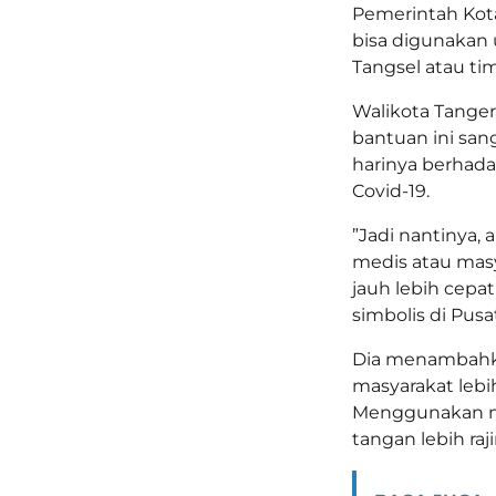
Pemerintah Kota
bisa digunakan 
Tangsel atau ti
Walikota Tanger
bantuan ini san
harinya berhad
Covid-19.
”Jadi nantinya, a
medis atau masy
jauh lebih cepa
simbolis di Pus
Dia menambahka
masyarakat lebi
Menggunakan ma
tangan lebih raji