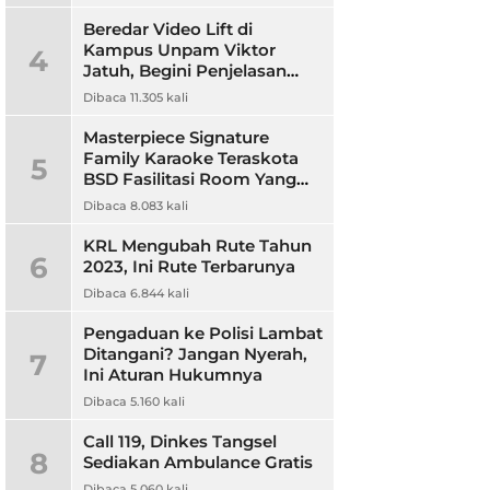
Beredar Video Lift di
Kampus Unpam Viktor
4
Jatuh, Begini Penjelasan
Rektor Unpam
Dibaca 11.305 kali
Masterpiece Signature
Family Karaoke Teraskota
5
BSD Fasilitasi Room Yang
Nyaman dan Harga
Dibaca 8.083 kali
Terjangkau
KRL Mengubah Rute Tahun
6
2023, Ini Rute Terbarunya
Dibaca 6.844 kali
Pengaduan ke Polisi Lambat
Ditangani? Jangan Nyerah,
7
Ini Aturan Hukumnya
Dibaca 5.160 kali
Call 119, Dinkes Tangsel
8
Sediakan Ambulance Gratis
Dibaca 5.060 kali