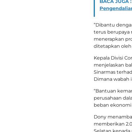
BACA JUGA :
Pengendalian
”Dibantu dengan
terus berupaya
menerapkan pro
ditetapkan oleh 
Kepala Divisi Co
menjelaskan ba
Sinarmas terha
Dimana wabah i
“Bantuan kemanu
perusahaan da
beban ekonomi m
Dony menambah
memberikan 2.0
Selatan kepada