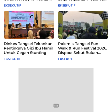
115 Sekolah
Difasilitasi Pemkot
EKSEKUTIF
EKSEKUTIF
Dinkes Tangsel Tekankan
Polemik Tangsel Fun
Pentingnya Gizi Ibu Hamil
Walk & Run Festival 2026,
Untuk Cegah Stunting
Dispora Sebut Bukan
Agenda Pemkot
EKSEKUTIF
EKSEKUTIF