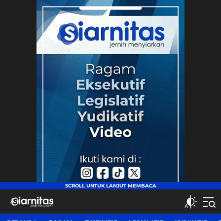
siarnitas
Jernih Menyiarkan