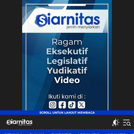
siarnitas
Jernih Menyiarkan