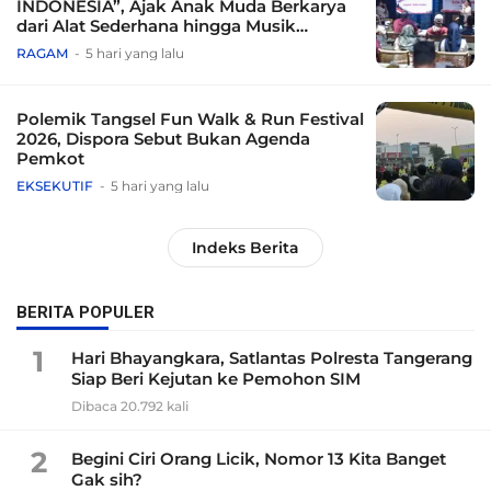
INDONESIA”, Ajak Anak Muda Berkarya
dari Alat Sederhana hingga Musik
Tradisional
RAGAM
5 hari yang lalu
Polemik Tangsel Fun Walk & Run Festival
2026, Dispora Sebut Bukan Agenda
Pemkot
EKSEKUTIF
5 hari yang lalu
Indeks Berita
BERITA POPULER
1
Hari Bhayangkara, Satlantas Polresta Tangerang
Siap Beri Kejutan ke Pemohon SIM
Dibaca 20.792 kali
2
Begini Ciri Orang Licik, Nomor 13 Kita Banget
Gak sih?