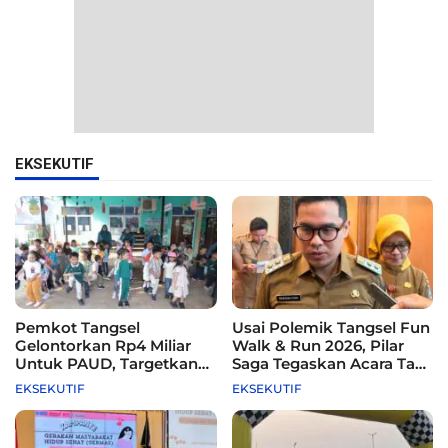
EKSEKUTIF
Pemkot Tangsel
Usai Polemik Tangsel Fun
Gelontorkan Rp4 Miliar
Walk & Run 2026, Pilar
Untuk PAUD, Targetkan
Saga Tegaskan Acara Tak
115 Sekolah
Difasilitasi Pemkot
EKSEKUTIF
EKSEKUTIF