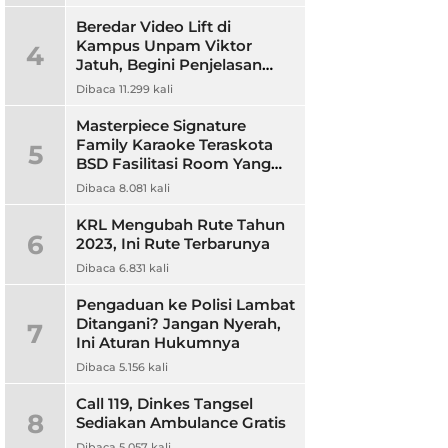
Beredar Video Lift di
Kampus Unpam Viktor
4
Jatuh, Begini Penjelasan
Rektor Unpam
Dibaca 11.299 kali
Masterpiece Signature
Family Karaoke Teraskota
5
BSD Fasilitasi Room Yang
Nyaman dan Harga
Dibaca 8.081 kali
Terjangkau
KRL Mengubah Rute Tahun
6
2023, Ini Rute Terbarunya
Dibaca 6.831 kali
Pengaduan ke Polisi Lambat
Ditangani? Jangan Nyerah,
7
Ini Aturan Hukumnya
Dibaca 5.156 kali
Call 119, Dinkes Tangsel
8
Sediakan Ambulance Gratis
Dibaca 5.057 kali