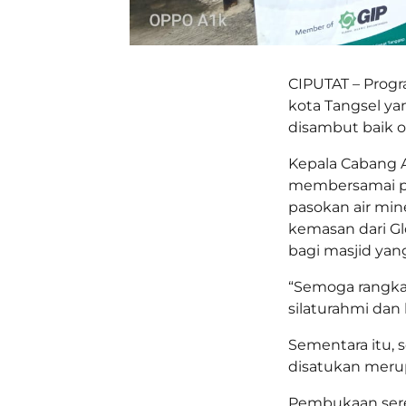
CIPUTAT – Progr
kota Tangsel ya
disambut baik o
Kepala Cabang A
membersamai p
pasokan air min
kemasan dari Gl
bagi masjid ya
“Semoga rangkai
silaturahmi dan 
Sementara itu, 
disatukan meru
Pembukaan serem