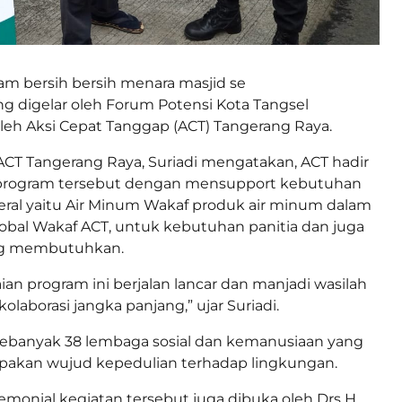
am bersih bersih menara masjid se
ng digelar oleh Forum Potensi Kota Tangsel
leh Aksi Cepat Tanggap (ACT) Tangerang Raya.
CT Tangerang Raya, Suriadi mengatakan, ACT hadir
rogram tersebut dengan mensupport kebutuhan
eral yaitu Air Minum Wakaf produk air minum dalam
obal Wakaf ACT, untuk kebutuhan panitia dan juga
ng membutuhkan.
an program ini berjalan lancar dan manjadi wasilah
kolaborasi jangka panjang,” ujar Suriadi.
sebanyak 38 lembaga sosial dan kemanusiaan yang
pakan wujud kepedulian terhadap lingkungan.
onial kegiatan tersebut juga dibuka oleh Drs H