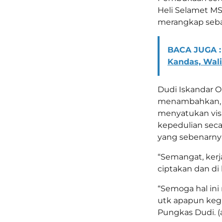
Heli Selamet MS
merangkap seba
BACA JUGA :
Kandas, Wali
Dudi Iskandar Oi
menambahkan, 
menyatukan vis
kepedulian seca
yang sebenarny
“Semangat, kerj
ciptakan dan di l
“Semoga hal ini
utk apapun keg
Pungkas Dudi. (