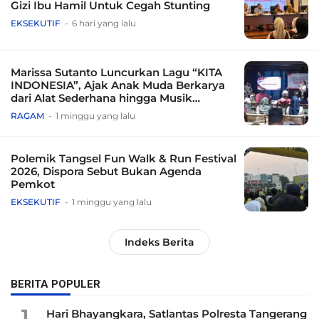
Gizi Ibu Hamil Untuk Cegah Stunting
EKSEKUTIF
6 hari yang lalu
Marissa Sutanto Luncurkan Lagu “KITA
INDONESIA”, Ajak Anak Muda Berkarya
dari Alat Sederhana hingga Musik
Tradisional
RAGAM
1 minggu yang lalu
Polemik Tangsel Fun Walk & Run Festival
2026, Dispora Sebut Bukan Agenda
Pemkot
EKSEKUTIF
1 minggu yang lalu
Indeks Berita
BERITA POPULER
1
Hari Bhayangkara, Satlantas Polresta Tangerang