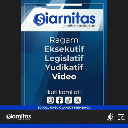
siarnitas
Jernih Menyiarkan