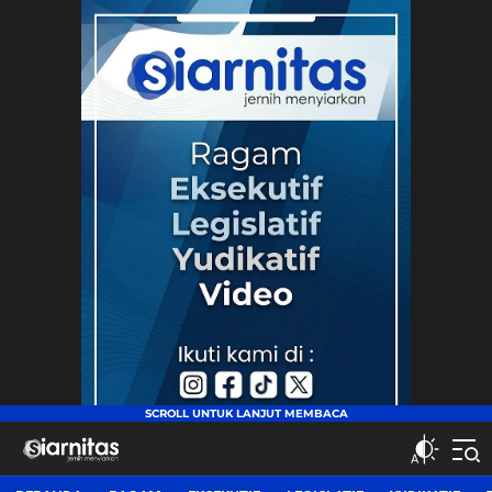
siarnitas
Jernih Menyiarkan