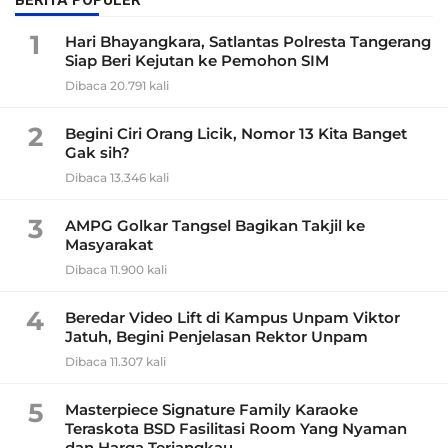
BERITA POPULER
1
Hari Bhayangkara, Satlantas Polresta Tangerang
Siap Beri Kejutan ke Pemohon SIM
Dibaca 20.791 kali
2
Begini Ciri Orang Licik, Nomor 13 Kita Banget
Gak sih?
Dibaca 13.346 kali
3
AMPG Golkar Tangsel Bagikan Takjil ke
Masyarakat
Dibaca 11.900 kali
4
Beredar Video Lift di Kampus Unpam Viktor
Jatuh, Begini Penjelasan Rektor Unpam
Dibaca 11.307 kali
5
Masterpiece Signature Family Karaoke
Teraskota BSD Fasilitasi Room Yang Nyaman
dan Harga Terjangkau