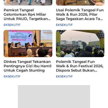
Pemkot Tangsel
Usai Polemik Tangsel Fun
Gelontorkan Rp4 Miliar
Walk & Run 2026, Pilar
Untuk PAUD, Targetkan
Saga Tegaskan Acara Tak
115 Sekolah
Difasilitasi Pemkot
EKSEKUTIF
EKSEKUTIF
Dinkes Tangsel Tekankan
Polemik Tangsel Fun
Pentingnya Gizi Ibu Hamil
Walk & Run Festival 2026,
Untuk Cegah Stunting
Dispora Sebut Bukan
Agenda Pemkot
EKSEKUTIF
EKSEKUTIF