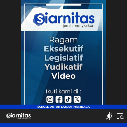
siarnitas
Jernih Menyiarkan