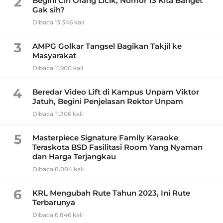
2
Begini Ciri Orang Licik, Nomor 13 Kita Banget
Gak sih?
Dibaca 13.346 kali
3
AMPG Golkar Tangsel Bagikan Takjil ke
Masyarakat
Dibaca 11.900 kali
4
Beredar Video Lift di Kampus Unpam Viktor
Jatuh, Begini Penjelasan Rektor Unpam
Dibaca 11.306 kali
5
Masterpiece Signature Family Karaoke
Teraskota BSD Fasilitasi Room Yang Nyaman
dan Harga Terjangkau
Dibaca 8.084 kali
6
KRL Mengubah Rute Tahun 2023, Ini Rute
Terbarunya
Dibaca 6.846 kali