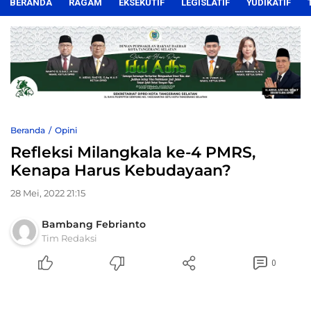
BERANDA
RAGAM
EKSEKUTIF
LEGISLATIF
YUDIKATIF
Beranda
Opini
Refleksi Milangkala ke-4 PMRS,
Kenapa Harus Kebudayaan?
28 Mei, 2022 21:15
Bambang Febrianto
Tim Redaksi
0