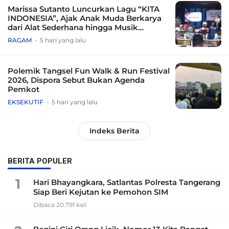
Marissa Sutanto Luncurkan Lagu “KITA
INDONESIA”, Ajak Anak Muda Berkarya
dari Alat Sederhana hingga Musik
Tradisional
RAGAM
5 hari yang lalu
Polemik Tangsel Fun Walk & Run Festival
2026, Dispora Sebut Bukan Agenda
Pemkot
EKSEKUTIF
5 hari yang lalu
Indeks Berita
BERITA POPULER
1
Hari Bhayangkara, Satlantas Polresta Tangerang
Siap Beri Kejutan ke Pemohon SIM
Dibaca 20.791 kali