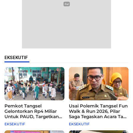
EKSEKUTIF
Pemkot Tangsel
Usai Polemik Tangsel Fun
Gelontorkan Rp4 Miliar
Walk & Run 2026, Pilar
Untuk PAUD, Targetkan
Saga Tegaskan Acara Tak
115 Sekolah
Difasilitasi Pemkot
EKSEKUTIF
EKSEKUTIF