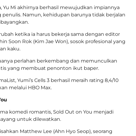
, Yu Mi akhirnya berhasil mewujudkan impiannya
 penulis. Namun, kehidupan barunya tidak berjalan
ibayangkan.
erubah ketika ia harus bekerja sama dengan editor
in Soon Rok (Kim Jae Won), sosok profesional yang
dan kaku.
anya perlahan berkembang dan memunculkan
tis yang membuat penonton ikut baper.
ist, Yumi’s Cells 3 berhasil meraih rating 8,4/10
ikan melalui HBO Max.
You
ama komedi romantis, Sold Out on You menjadi
sayang untuk dilewatkan.
isahkan Matthew Lee (Ahn Hyo Seop), seorang