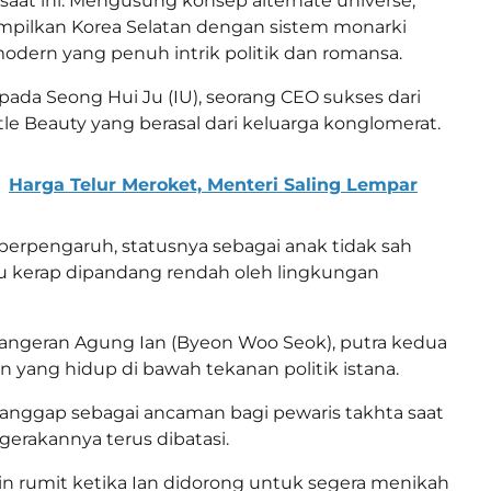
saat ini. Mengusung konsep alternate universe,
mpilkan Korea Selatan dengan sistem monarki
modern yang penuh intrik politik dan romansa.
 pada Seong Hui Ju (IU), seorang CEO sukses dari
le Beauty yang berasal dari keluarga konglomerat.
Harga Telur Meroket, Menteri Saling Lempar
berpengaruh, statusnya sebagai anak tidak sah
 kerap dipandang rendah oleh lingkungan
da Pangeran Agung Ian (Byeon Woo Seok), putra kedua
n yang hidup di bawah tekanan politik istana.
ianggap sebagai ancaman bagi pewaris takhta saat
gerakannya terus dibatasi.
n rumit ketika Ian didorong untuk segera menikah