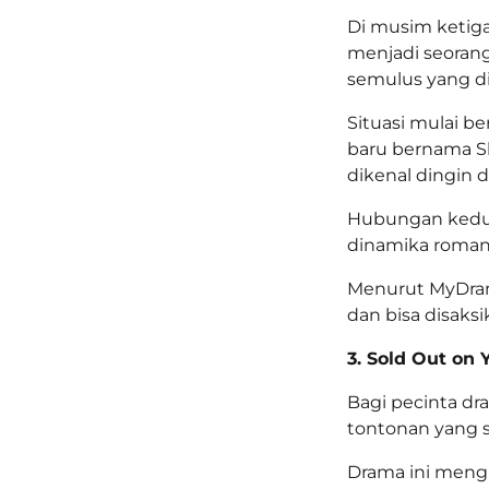
Di musim ketiga
menjadi seorang
semulus yang d
Situasi mulai b
baru bernama Sh
dikenal dingin 
Hubungan kedu
dinamika roman
Menurut MyDramaL
dan bisa disaks
3. Sold Out on 
Bagi pecinta dr
tontonan yang 
Drama ini meng