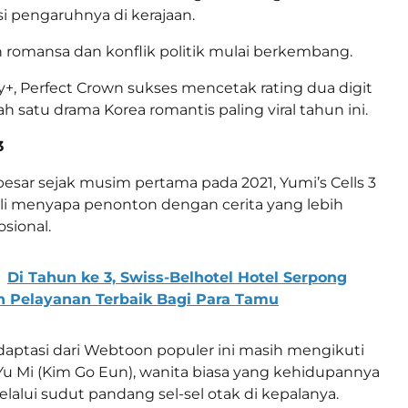
 pengaruhnya di kerajaan.
ah romansa dan konflik politik mulai berkembang.
y+, Perfect Crown sukses mencetak rating dua digit
h satu drama Korea romantis paling viral tahun ini.
3
besar sejak musim pertama pada 2021, Yumi’s Cells 3
li menyapa penonton dengan cerita yang lebih
sional.
Di Tahun ke 3, Swiss-Belhotel Hotel Serpong
n Pelayanan Terbaik Bagi Para Tamu
aptasi dari Webtoon populer ini masih mengikuti
Yu Mi (Kim Go Eun), wanita biasa yang kehidupannya
alui sudut pandang sel-sel otak di kepalanya.