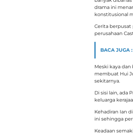
banyak dibahas 
drama ini mena
konstitusional 
Cerita berpusat
perusahaan Cast
BACA JUGA :
Meski kaya dan 
membuat Hui Ju
sekitarnya.
Di sisi lain, a
keluarga kerajaa
Kehadiran Ian d
ini sehingga per
Keadaan semaki