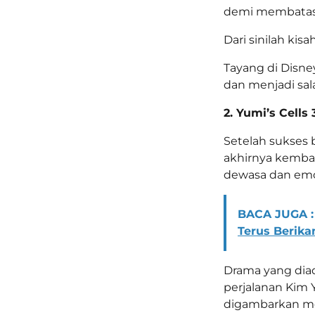
demi membatasi
Dari sinilah kis
Tayang di Disne
dan menjadi sala
2. Yumi’s Cells 
Setelah sukses 
akhirnya kemba
dewasa dan emo
BACA JUGA :
Terus Berika
Drama yang diad
perjalanan Kim 
digambarkan mel