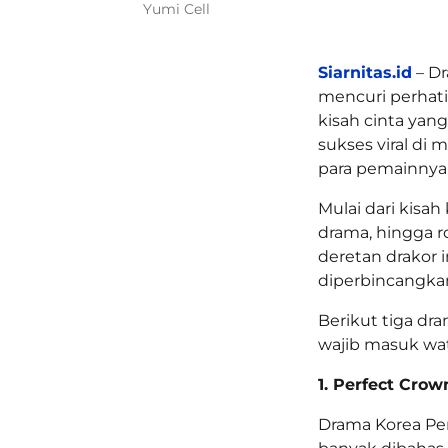
Yumi Cell
Siarnitas.id
– Dr
mencuri perhat
kisah cinta yan
sukses viral di 
para pemainnya
Mulai dari kisa
drama, hingga r
deretan drakor i
diperbincangka
Berikut tiga dr
wajib masuk wat
1. Perfect Crow
Drama Korea Per