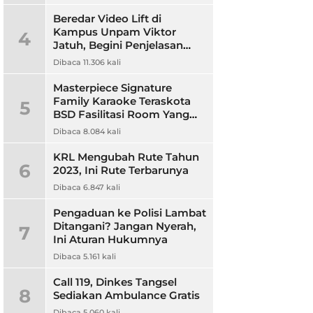
Beredar Video Lift di
Kampus Unpam Viktor
4
Jatuh, Begini Penjelasan
Rektor Unpam
Dibaca 11.306 kali
Masterpiece Signature
Family Karaoke Teraskota
5
BSD Fasilitasi Room Yang
Nyaman dan Harga
Dibaca 8.084 kali
Terjangkau
KRL Mengubah Rute Tahun
6
2023, Ini Rute Terbarunya
Dibaca 6.847 kali
Pengaduan ke Polisi Lambat
Ditangani? Jangan Nyerah,
7
Ini Aturan Hukumnya
Dibaca 5.161 kali
Call 119, Dinkes Tangsel
8
Sediakan Ambulance Gratis
Dibaca 5.060 kali