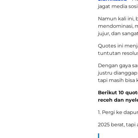
jagat media sos
Namun kali ini,
mendominasi, m
jujur, dan sanga
Quotes ini menj
tuntutan resolus
Dengan gaya san
justru dianggap 
tapi masih bisa 
Berikut 10 quo
receh dan nyel
1. Pergi ke dapu
2025 berat, tapi