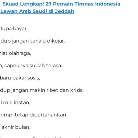
Skuad Lengkap! 29 Pemain Timnas Indonesia
 Lawan Arab Saudi di Jeddah
 lupa bayar,
idup jangan terlalu dikejar.
iat olahraga,
, capeknya sudah terasa.
aru bakar sosis,
idup jangan makin ribet dan krisis.
i mie instan,
 mimpi tetap dipertahankan.
 akhir bulan,