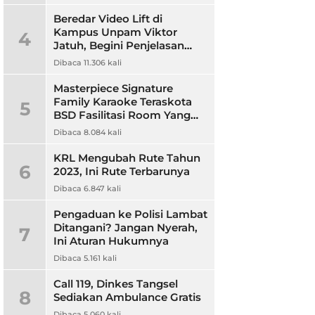
Beredar Video Lift di
Kampus Unpam Viktor
4
Jatuh, Begini Penjelasan
Rektor Unpam
Dibaca 11.306 kali
Masterpiece Signature
Family Karaoke Teraskota
5
BSD Fasilitasi Room Yang
Nyaman dan Harga
Dibaca 8.084 kali
Terjangkau
KRL Mengubah Rute Tahun
6
2023, Ini Rute Terbarunya
Dibaca 6.847 kali
Pengaduan ke Polisi Lambat
Ditangani? Jangan Nyerah,
7
Ini Aturan Hukumnya
Dibaca 5.161 kali
Call 119, Dinkes Tangsel
8
Sediakan Ambulance Gratis
Dibaca 5.060 kali