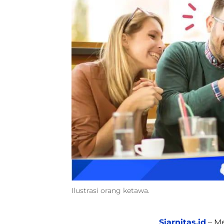
Ilustrasi orang ketawa.
Siarnitas.id
– Me