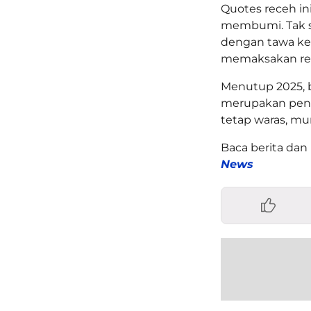
Quotes receh in
membumi. Tak s
dengan tawa ke
memaksakan res
Menutup 2025, 
merupakan penc
tetap waras, mun
Baca berita dan 
News