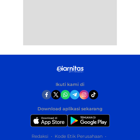
Ikuti kami di
Download aplikasi sekarang
Redaksi
Kode Etik Perusahaan