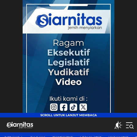
siarnitas
Jernih Menyiarkan