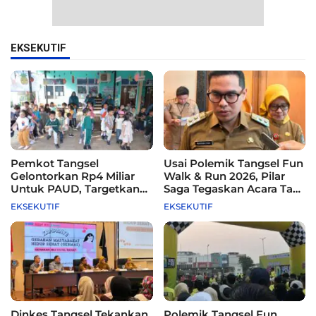
EKSEKUTIF
Pemkot Tangsel
Usai Polemik Tangsel Fun
Gelontorkan Rp4 Miliar
Walk & Run 2026, Pilar
Untuk PAUD, Targetkan
Saga Tegaskan Acara Tak
115 Sekolah
Difasilitasi Pemkot
EKSEKUTIF
EKSEKUTIF
Dinkes Tangsel Tekankan
Polemik Tangsel Fun