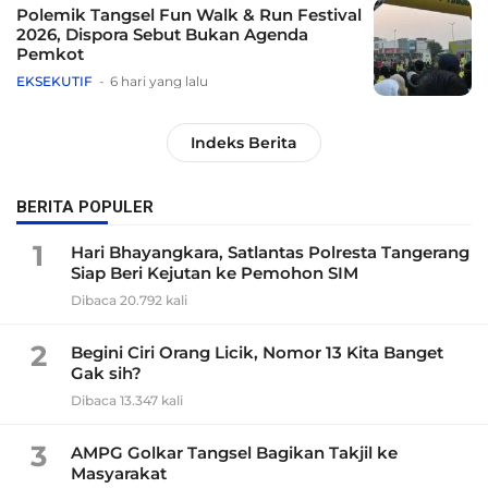
Polemik Tangsel Fun Walk & Run Festival
2026, Dispora Sebut Bukan Agenda
Pemkot
EKSEKUTIF
6 hari yang lalu
Indeks Berita
BERITA POPULER
1
Hari Bhayangkara, Satlantas Polresta Tangerang
Siap Beri Kejutan ke Pemohon SIM
Dibaca 20.792 kali
2
Begini Ciri Orang Licik, Nomor 13 Kita Banget
Gak sih?
Dibaca 13.347 kali
3
AMPG Golkar Tangsel Bagikan Takjil ke
Masyarakat