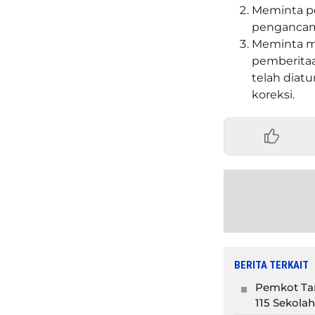
Meminta po
pengancam
Meminta ma
pemberitaa
telah diat
koreksi.
BERITA TERKAIT
Pemkot Tan
115 Sekolah