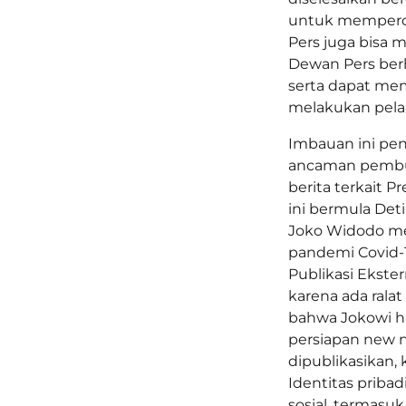
untuk memperol
Pers juga bisa m
Dewan Pers berh
serta dapat mem
melakukan pela
Imbauan ini pen
ancaman pembu
berita terkait 
ini bermula De
Joko Widodo mem
pandemi Covid-1
Publikasi Ekster
karena ada ral
bahwa Jokowi h
persiapan new n
dipublikasikan, 
Identitas pribad
sosial, termasu