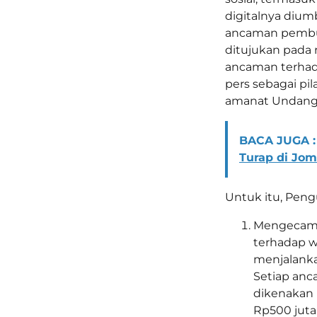
digitalnya dium
ancaman pembu
ditujukan pada 
ancaman terhad
pers sebagai pi
amanat Undang-
BACA JUGA :
Turap di Jo
Untuk itu, Peng
Mengecam 
terhadap w
menjalanka
Setiap anc
dikenakan
Rp500 juta