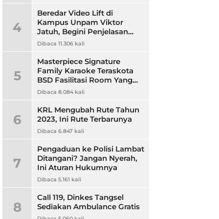
Beredar Video Lift di
Kampus Unpam Viktor
4
Jatuh, Begini Penjelasan
Rektor Unpam
Dibaca 11.306 kali
Masterpiece Signature
Family Karaoke Teraskota
5
BSD Fasilitasi Room Yang
Nyaman dan Harga
Dibaca 8.084 kali
Terjangkau
KRL Mengubah Rute Tahun
6
2023, Ini Rute Terbarunya
Dibaca 6.847 kali
Pengaduan ke Polisi Lambat
Ditangani? Jangan Nyerah,
7
Ini Aturan Hukumnya
Dibaca 5.161 kali
Call 119, Dinkes Tangsel
8
Sediakan Ambulance Gratis
Dibaca 5.060 kali