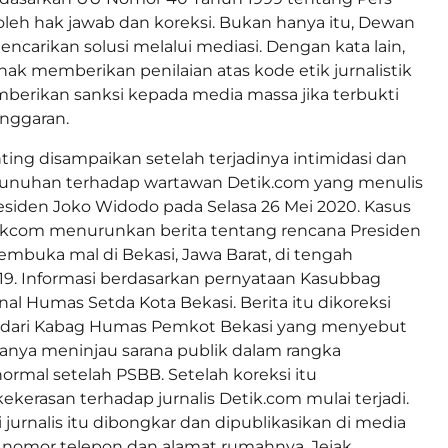
eh hak jawab dan koreksi. Bukan hanya itu, Dewan
encarikan solusi melalui mediasi. Dengan kata lain,
ak memberikan penilaian atas kode etik jurnalistik
berikan sanksi kepada media massa jika terbukti
nggaran.
ting disampaikan setelah terjadinya intimidasi dan
nuhan terhadap wartawan Detik.com yang menulis
Presiden Joko Widodo pada Selasa 26 Mei 2020. Kasus
tikcom menurunkan berita tentang rencana Presiden
buka mal di Bekasi, Jawa Barat, di tengah
9. Informasi berdasarkan pernyataan Kasubbag
nal Humas Setda Kota Bekasi. Berita itu dikoreksi
at dari Kabag Humas Pemkot Bekasi yang menyebut
anya meninjau sarana publik dalam rangka
ormal setelah PSBB. Setelah koreksi itu
kekerasan terhadap jurnalis Detik.com mulai terjadi.
i jurnalis itu dibongkar dan dipublikasikan di media
k nomor telepon dan alamat rumahnya. Jejak