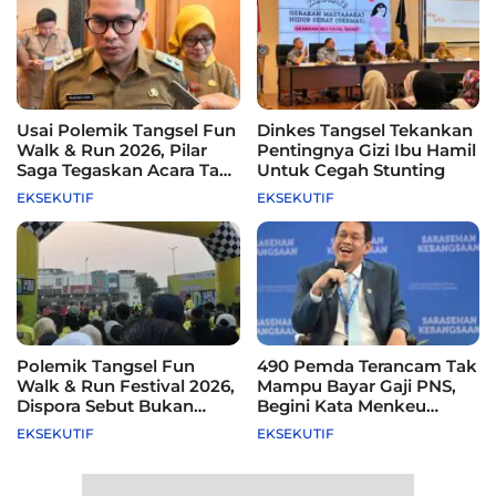
Usai Polemik Tangsel Fun
Dinkes Tangsel Tekankan
Walk & Run 2026, Pilar
Pentingnya Gizi Ibu Hamil
Saga Tegaskan Acara Tak
Untuk Cegah Stunting
Difasilitasi Pemkot
EKSEKUTIF
EKSEKUTIF
Polemik Tangsel Fun
490 Pemda Terancam Tak
Walk & Run Festival 2026,
Mampu Bayar Gaji PNS,
Dispora Sebut Bukan
Begini Kata Menkeu
Agenda Pemkot
Purbaya
EKSEKUTIF
EKSEKUTIF