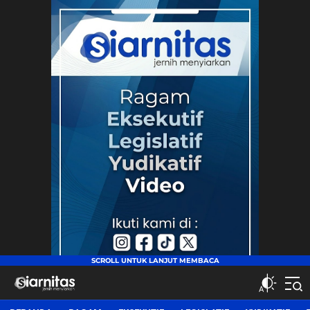
siarnitas
Jernih Menyiarkan