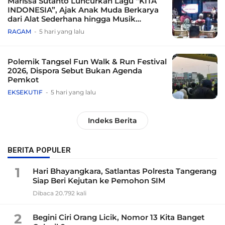
Marissa Sutanto Luncurkan Lagu “KITA
INDONESIA”, Ajak Anak Muda Berkarya
dari Alat Sederhana hingga Musik
Tradisional
RAGAM
5 hari yang lalu
Polemik Tangsel Fun Walk & Run Festival
2026, Dispora Sebut Bukan Agenda
Pemkot
EKSEKUTIF
5 hari yang lalu
Indeks Berita
BERITA POPULER
1
Hari Bhayangkara, Satlantas Polresta Tangerang
Siap Beri Kejutan ke Pemohon SIM
Dibaca 20.792 kali
2
Begini Ciri Orang Licik, Nomor 13 Kita Banget