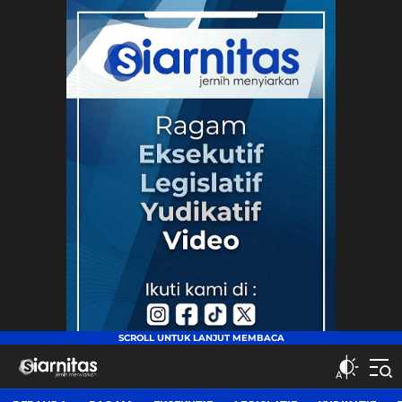
siarnitas
Jernih Menyiarkan