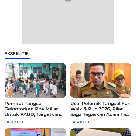
EKSEKUTIF
Pemkot Tangsel
Usai Polemik Tangsel Fun
Gelontorkan Rp4 Miliar
Walk & Run 2026, Pilar
Untuk PAUD, Targetkan
Saga Tegaskan Acara Tak
115 Sekolah
Difasilitasi Pemkot
EKSEKUTIF
EKSEKUTIF