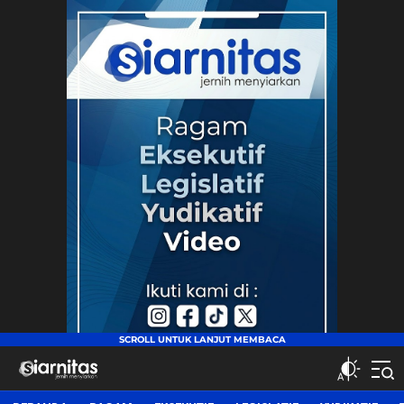
siarnitas
Jernih Menyiarkan