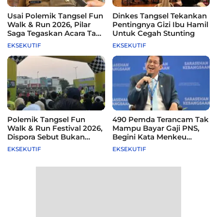
Usai Polemik Tangsel Fun
Dinkes Tangsel Tekankan
Walk & Run 2026, Pilar
Pentingnya Gizi Ibu Hamil
Saga Tegaskan Acara Tak
Untuk Cegah Stunting
Difasilitasi Pemkot
EKSEKUTIF
EKSEKUTIF
Polemik Tangsel Fun
490 Pemda Terancam Tak
Walk & Run Festival 2026,
Mampu Bayar Gaji PNS,
Dispora Sebut Bukan
Begini Kata Menkeu
Agenda Pemkot
Purbaya
EKSEKUTIF
EKSEKUTIF