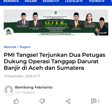
BERANDA
RAGAM
EKSEKUTIF
LEGISLATIF
YUDIKATIF
Beranda
Ragam
PMI Tangsel Terjunkan Dua Petugas
Dukung Operasi Tanggap Darurat
Banjir di Aceh dan Sumatera
3 Desember, 2025 21:17
Bambang Febrianto
Tim Redaksi
0