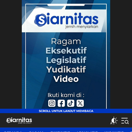
siarnitas
Jernih Menyiarkan