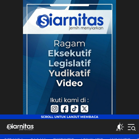
siarnitas
Jernih Menyiarkan