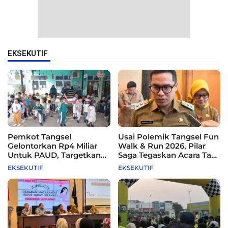
EKSEKUTIF
Pemkot Tangsel
Usai Polemik Tangsel Fun
Gelontorkan Rp4 Miliar
Walk & Run 2026, Pilar
Untuk PAUD, Targetkan
Saga Tegaskan Acara Tak
115 Sekolah
Difasilitasi Pemkot
EKSEKUTIF
EKSEKUTIF