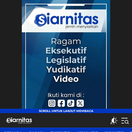
siarnitas
Jernih Menyiarkan