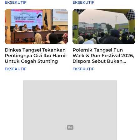
115 Sekolah
Difasilitasi Pemkot
EKSEKUTIF
EKSEKUTIF
Dinkes Tangsel Tekankan
Polemik Tangsel Fun
Pentingnya Gizi Ibu Hamil
Walk & Run Festival 2026,
Untuk Cegah Stunting
Dispora Sebut Bukan
Agenda Pemkot
EKSEKUTIF
EKSEKUTIF