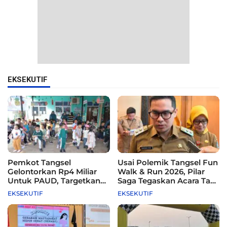
EKSEKUTIF
Pemkot Tangsel
Usai Polemik Tangsel Fun
Gelontorkan Rp4 Miliar
Walk & Run 2026, Pilar
Untuk PAUD, Targetkan
Saga Tegaskan Acara Tak
115 Sekolah
Difasilitasi Pemkot
EKSEKUTIF
EKSEKUTIF