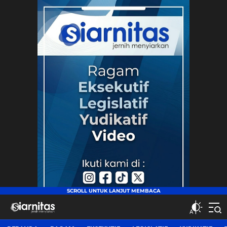
siarnitas
Jernih Menyiarkan