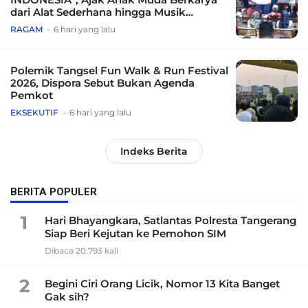
dari Alat Sederhana hingga Musik
Tradisional
RAGAM
6 hari yang lalu
Polemik Tangsel Fun Walk & Run Festival
2026, Dispora Sebut Bukan Agenda
Pemkot
EKSEKUTIF
6 hari yang lalu
Indeks Berita
BERITA POPULER
1
Hari Bhayangkara, Satlantas Polresta Tangerang
Siap Beri Kejutan ke Pemohon SIM
Dibaca 20.793 kali
2
Begini Ciri Orang Licik, Nomor 13 Kita Banget
Gak sih?