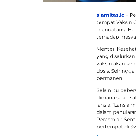
siarnitas.id
– Pe
tempat Vaksin 
mendatang. Hal
terhadap masyar
Menteri Kesehat
yang disalurkan
vaksin akan kem
dosis. Sehingg
permanen.
Selain itu bebe
dimana salah sa
lansia. ”Lansia
dalam penularan
Peresmian Sentr
bertempat di Sw