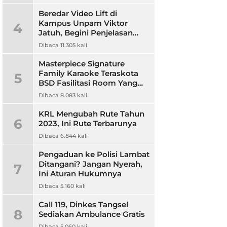
Beredar Video Lift di
Kampus Unpam Viktor
4
Jatuh, Begini Penjelasan
Rektor Unpam
Dibaca 11.305 kali
Masterpiece Signature
Family Karaoke Teraskota
5
BSD Fasilitasi Room Yang
Nyaman dan Harga
Dibaca 8.083 kali
Terjangkau
KRL Mengubah Rute Tahun
6
2023, Ini Rute Terbarunya
Dibaca 6.844 kali
Pengaduan ke Polisi Lambat
Ditangani? Jangan Nyerah,
7
Ini Aturan Hukumnya
Dibaca 5.160 kali
Call 119, Dinkes Tangsel
8
Sediakan Ambulance Gratis
Dibaca 5.060 kali