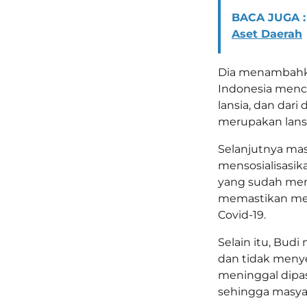
BACA JUGA :
Aset Daerah
Dia menambahkan
Indonesia menca
lansia, dan dar
merupakan lansia
Selanjutnya ma
mensosialisasika
yang sudah mema
memastikan mer
Covid-19.
Selain itu, Bud
dan tidak meny
meninggal dipas
sehingga masyara