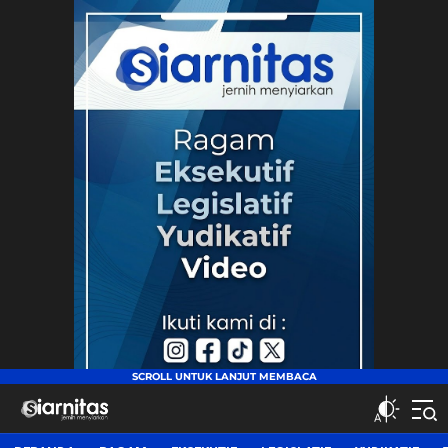
siarnitas
Jernih Menyiarkan