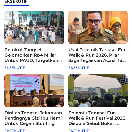
EKSEKUTIF
Pemkot Tangsel
Usai Polemik Tangsel Fun
Gelontorkan Rp4 Miliar
Walk & Run 2026, Pilar
Untuk PAUD, Targetkan
Saga Tegaskan Acara Tak
115 Sekolah
Difasilitasi Pemkot
EKSEKUTIF
EKSEKUTIF
Dinkes Tangsel Tekankan
Polemik Tangsel Fun
Pentingnya Gizi Ibu Hamil
Walk & Run Festival 2026,
Untuk Cegah Stunting
Dispora Sebut Bukan
Agenda Pemkot
EKSEKUTIF
EKSEKUTIF