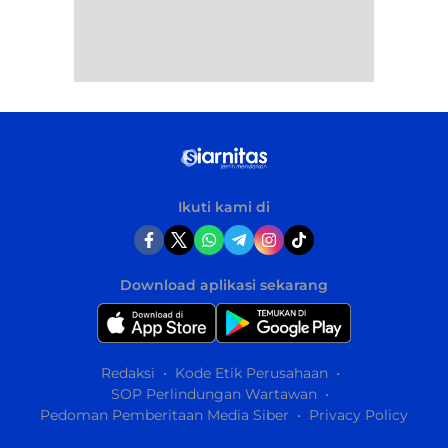
Ikuti kami di
Download aplikasi sekarang
Redaksi
Kode Etik Perusahaan
SOP Perlindungan Wartawan
Pedoman Pemberitaan Media Siber
Privacy Policy