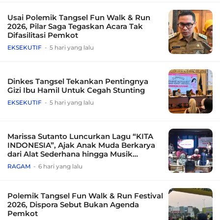
Usai Polemik Tangsel Fun Walk & Run
2026, Pilar Saga Tegaskan Acara Tak
Difasilitasi Pemkot
EKSEKUTIF
5 hari yang lalu
Dinkes Tangsel Tekankan Pentingnya
Gizi Ibu Hamil Untuk Cegah Stunting
EKSEKUTIF
5 hari yang lalu
Marissa Sutanto Luncurkan Lagu “KITA
INDONESIA”, Ajak Anak Muda Berkarya
dari Alat Sederhana hingga Musik
Tradisional
RAGAM
6 hari yang lalu
Polemik Tangsel Fun Walk & Run Festival
2026, Dispora Sebut Bukan Agenda
Pemkot