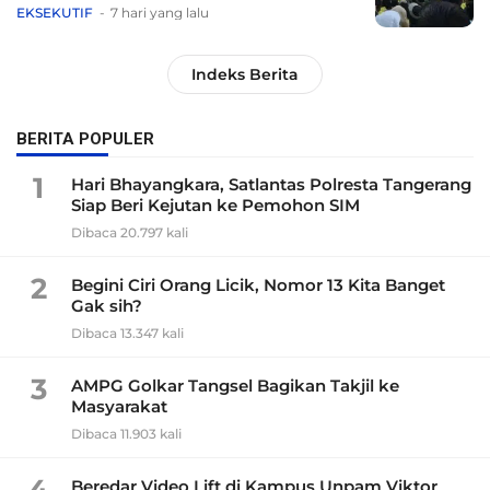
EKSEKUTIF
7 hari yang lalu
Indeks Berita
BERITA POPULER
1
Hari Bhayangkara, Satlantas Polresta Tangerang
Siap Beri Kejutan ke Pemohon SIM
Dibaca 20.797 kali
2
Begini Ciri Orang Licik, Nomor 13 Kita Banget
Gak sih?
Dibaca 13.347 kali
3
AMPG Golkar Tangsel Bagikan Takjil ke
Masyarakat
Dibaca 11.903 kali
4
Beredar Video Lift di Kampus Unpam Viktor