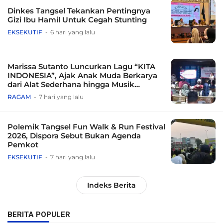
Dinkes Tangsel Tekankan Pentingnya
Gizi Ibu Hamil Untuk Cegah Stunting
EKSEKUTIF
6 hari yang lalu
Marissa Sutanto Luncurkan Lagu “KITA
INDONESIA”, Ajak Anak Muda Berkarya
dari Alat Sederhana hingga Musik
Tradisional
RAGAM
7 hari yang lalu
Polemik Tangsel Fun Walk & Run Festival
2026, Dispora Sebut Bukan Agenda
Pemkot
EKSEKUTIF
7 hari yang lalu
Indeks Berita
BERITA POPULER