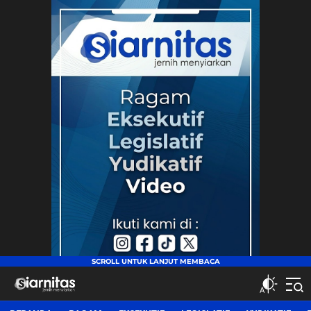
siarnitas
Jernih Menyiarkan