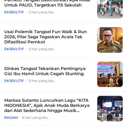
Untuk PAUD, Targetkan 115 Sekolah
EKSEKUTIF
2 hari yang lalu
Usai Polemik Tangsel Fun Walk & Run
2026, Pilar Saga Tegaskan Acara Tak
Difasilitasi Pemkot
EKSEKUTIF
5 hari yang lalu
Dinkes Tangsel Tekankan Pentingnya
Gizi Ibu Hamil Untuk Cegah Stunting
EKSEKUTIF
5 hari yang lalu
Marissa Sutanto Luncurkan Lagu “KITA
INDONESIA”, Ajak Anak Muda Berkarya
dari Alat Sederhana hingga Musik
Tradisional
RAGAM
6 hari yang lalu