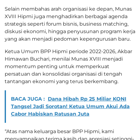
Selain membahas arah organisasi ke depan, Munas
XVIII Hipmi juga menghadirkan berbagai agenda
strategis seperti forum bisnis, business matching,
diskusi ekonomi, hingga penyusunan program kerja
yang akan menjadi pedoman kepengurusan baru.
Ketua Umum BPP Hipmi periode 2022-2026, Akbar
Himawan Buchari, menilai Munas XVIII menjadi
momentum penting untuk memperkuat
persatuan dan konsolidasi organisasi di tengah
tantangan ekonomi yang terus berkembang.
BACA JUGA :
Dana Hibah Rp 25 Miliar KONI
Tangsel Jadi Sorotan! Ketua Umum Akui Ada
Cabor Habiskan Ratusan Juta
“Atas nama keluarga besar BPP Hipmi, kami
menyampaikan terima kasih dan apresiasi setinggi-