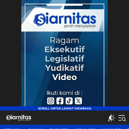
siarnitas
Jernih Menyiarkan