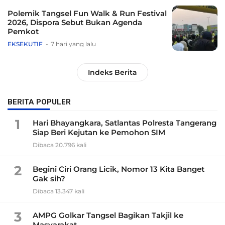
Polemik Tangsel Fun Walk & Run Festival
2026, Dispora Sebut Bukan Agenda
Pemkot
EKSEKUTIF
7 hari yang lalu
Indeks Berita
BERITA POPULER
1
Hari Bhayangkara, Satlantas Polresta Tangerang
Siap Beri Kejutan ke Pemohon SIM
Dibaca 20.796 kali
2
Begini Ciri Orang Licik, Nomor 13 Kita Banget
Gak sih?
Dibaca 13.347 kali
3
AMPG Golkar Tangsel Bagikan Takjil ke
Masyarakat