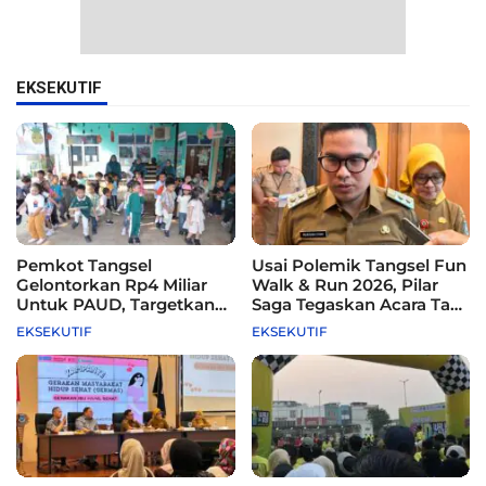
EKSEKUTIF
Pemkot Tangsel
Usai Polemik Tangsel Fun
Gelontorkan Rp4 Miliar
Walk & Run 2026, Pilar
Untuk PAUD, Targetkan
Saga Tegaskan Acara Tak
115 Sekolah
Difasilitasi Pemkot
EKSEKUTIF
EKSEKUTIF