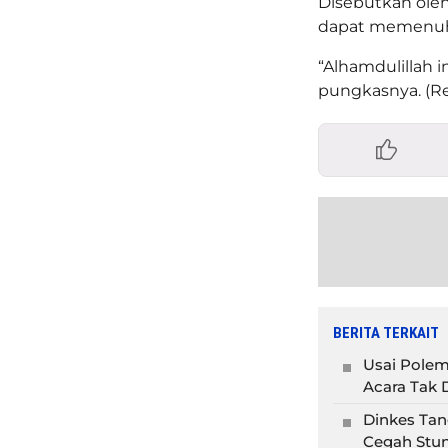
Disebutkan oleh
dapat memenuhi
“Alhamdulillah i
pungkasnya. (R
BERITA TERKAIT
Usai Polem
Acara Tak D
Dinkes Tan
Cegah Stun