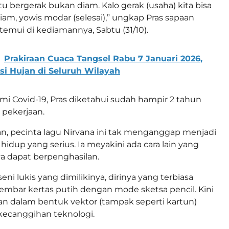
u bergerak bukan diam. Kalo gerak (usaha) kita bisa
iam, yowis modar (selesai),” ungkap Pras sapaan
temui di kediamannya, Sabtu (31/10).
Prakiraan Cuaca Tangsel Rabu 7 Januari 2026,
i Hujan di Seluruh Wilayah
 Covid-19, Pras diketahui sudah hampir 2 tahun
 pekerjaan.
n, pecinta lagu Nirvana ini tak menganggap menjadi
hidup yang serius. Ia meyakini ada cara lain yang
a dapat berpenghasilan.
eni lukis yang dimilikinya, dirinya yang terbiasa
 lembar kertas putih dengan mode sketsa pencil. Kini
kan dalam bentuk vektor (tampak seperti kartun)
canggihan teknologi.