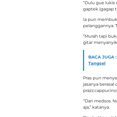
“Dulu gue lukis
gaptek (gagap te
Ia pun membuka
pelanggannya. T
“Murah tapi buk
gitar menyanyik
BACA JUGA :
Tangsel
Pras pun menye
jasanya berasal 
prazz.cappucino,
“Dari medsos. Na
aja,” katanya.