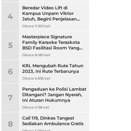
Beredar Video Lift di
Kampus Unpam Viktor
4
Jatuh, Begini Penjelasan
Rektor Unpam
Dibaca 11.303 kali
Masterpiece Signature
Family Karaoke Teraskota
5
BSD Fasilitasi Room Yang
Nyaman dan Harga
Dibaca 8.083 kali
Terjangkau
KRL Mengubah Rute Tahun
6
2023, Ini Rute Terbarunya
Dibaca 6.838 kali
Pengaduan ke Polisi Lambat
Ditangani? Jangan Nyerah,
7
Ini Aturan Hukumnya
Dibaca 5.158 kali
Call 119, Dinkes Tangsel
8
Sediakan Ambulance Gratis
Dibaca 5.060 kali