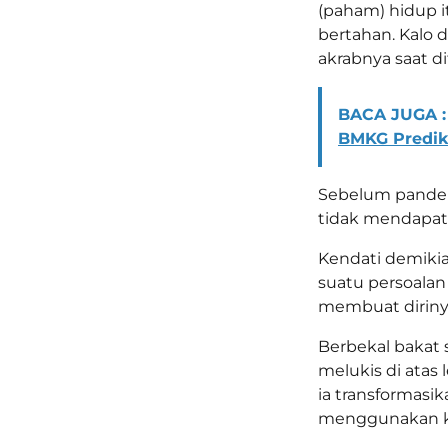
(paham) hidup it
bertahan. Kalo d
akrabnya saat di
BACA JUGA :
BMKG Prediks
Sebelum pandemi
tidak mendapat
Kendati demikia
suatu persoalan 
membuat diriny
Berbekal bakat s
melukis di atas
ia transformasi
menggunakan ke