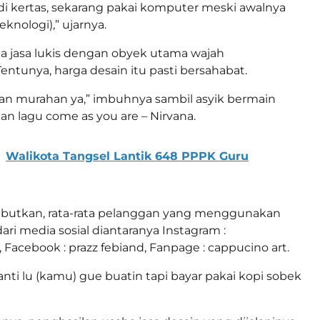
 di kertas, sekarang pakai komputer meski awalnya
knologi),” ujarnya.
 jasa lukis dengan obyek utama wajah
entunya, harga desain itu pasti bersahabat.
an murahan ya,” imbuhnya sambil asyik bermain
an lagu come as you are – Nirvana.
Walikota Tangsel Lantik 648 PPPK Guru
butkan, rata-rata pelanggan yang menggunakan
dari media sosial diantaranya Instagram :
 Facebook : prazz febiand, Fanpage : cappucino art.
nti lu (kamu) gue buatin tapi bayar pakai kopi sobek