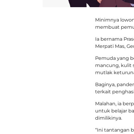
Minimnya lowong
membuat pemuda
Ia bernama Pras
Merpati Mas, Ge
Pemuda yang be
mancung, kulit
mutlak keturuna
Baginya, pandem
terkait penghas
Malahan, ia ber
untuk belajar 
dimilikinya.
“Ini tantangan 