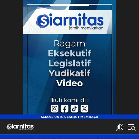
siarnitas
Jernih Menyiarkan