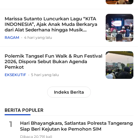
Marissa Sutanto Luncurkan Lagu “KITA
INDONESIA”, Ajak Anak Muda Berkarya
dari Alat Sederhana hingga Musik
Tradisional
RAGAM
4 hari yang lalu
Polemik Tangsel Fun Walk & Run Festival
2026, Dispora Sebut Bukan Agenda
Pemkot
EKSEKUTIF
5 hari yang lalu
Indeks Berita
BERITA POPULER
1
Hari Bhayangkara, Satlantas Polresta Tangerang
Siap Beri Kejutan ke Pemohon SIM
Dibaca 20.791 kali