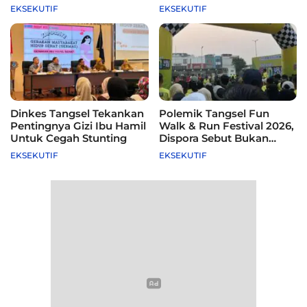
115 Sekolah
Difasilitasi Pemkot
EKSEKUTIF
EKSEKUTIF
Dinkes Tangsel Tekankan
Polemik Tangsel Fun
Pentingnya Gizi Ibu Hamil
Walk & Run Festival 2026,
Untuk Cegah Stunting
Dispora Sebut Bukan
Agenda Pemkot
EKSEKUTIF
EKSEKUTIF