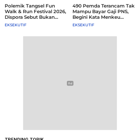
Polemik Tangsel Fun
490 Pemda Terancam Tak
Walk & Run Festival 2026,
Mampu Bayar Gaji PNS,
Dispora Sebut Bukan
Begini Kata Menkeu
Agenda Pemkot
Purbaya
EKSEKUTIF
EKSEKUTIF
TRENDING TOPIK