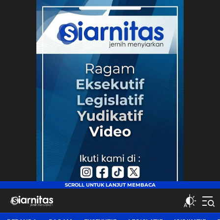
siarnitas
Jernih Menyiarkan