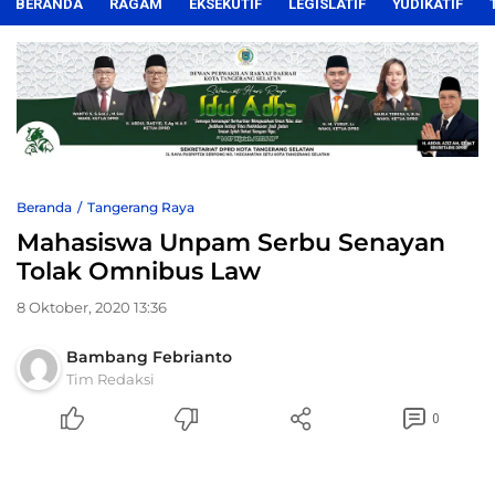
BERANDA
RAGAM
EKSEKUTIF
LEGISLATIF
YUDIKATIF
Beranda
Tangerang Raya
Mahasiswa Unpam Serbu Senayan
Tolak Omnibus Law
8 Oktober, 2020 13:36
Bambang Febrianto
Tim Redaksi
0