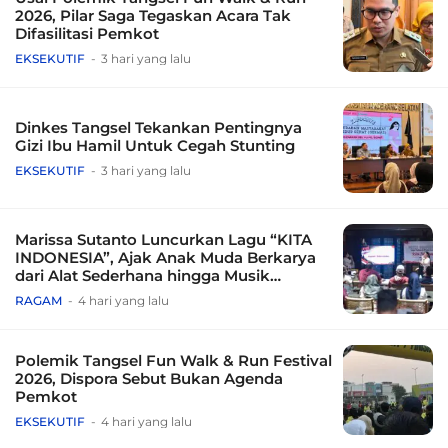
2026, Pilar Saga Tegaskan Acara Tak
Difasilitasi Pemkot
EKSEKUTIF
3 hari yang lalu
Dinkes Tangsel Tekankan Pentingnya
Gizi Ibu Hamil Untuk Cegah Stunting
EKSEKUTIF
3 hari yang lalu
Marissa Sutanto Luncurkan Lagu “KITA
INDONESIA”, Ajak Anak Muda Berkarya
dari Alat Sederhana hingga Musik
Tradisional
RAGAM
4 hari yang lalu
Polemik Tangsel Fun Walk & Run Festival
2026, Dispora Sebut Bukan Agenda
Pemkot
EKSEKUTIF
4 hari yang lalu