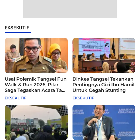
EKSEKUTIF
Usai Polemik Tangsel Fun
Dinkes Tangsel Tekankan
Walk & Run 2026, Pilar
Pentingnya Gizi Ibu Hamil
Saga Tegaskan Acara Tak
Untuk Cegah Stunting
Difasilitasi Pemkot
EKSEKUTIF
EKSEKUTIF