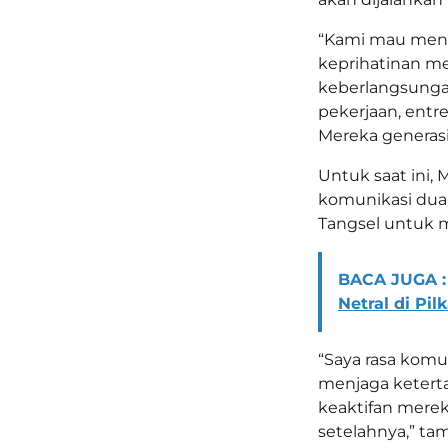
“Kami mau meng
keprihatinan m
keberlangsungan
pekerjaan, entre
Mereka generasi
Untuk saat ini
komunikasi dua
Tangsel untuk
BACA JUGA :
Netral di Pil
“Saya rasa komu
menjaga keterta
keaktifan merek
setelahnya,” ta