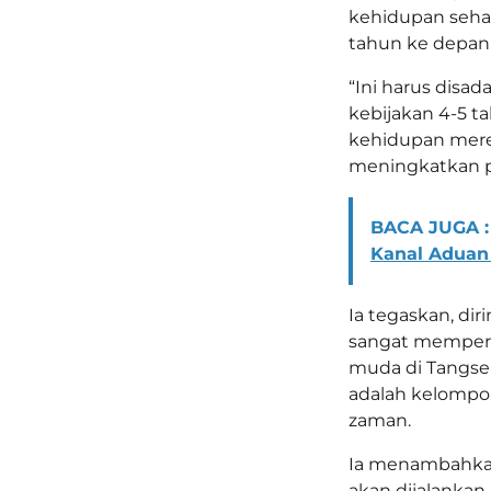
kehidupan sehar
tahun ke depan
“Ini harus disad
kebijakan 4-5 t
kehidupan merek
meningkatkan part
BACA JUGA :
Kanal Aduan
Ia tegaskan, di
sangat memperh
muda di Tangse
adalah kelompo
zaman.
Ia menambahkan,
akan dijalanka