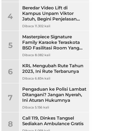
Beredar Video Lift di
Kampus Unpam Viktor
4
Jatuh, Begini Penjelasan
Rektor Unpam
Dibaca 11.302 kali
Masterpiece Signature
Family Karaoke Teraskota
5
BSD Fasilitasi Room Yang
Nyaman dan Harga
Dibaca 8.082 kali
Terjangkau
KRL Mengubah Rute Tahun
6
2023, Ini Rute Terbarunya
Dibaca 6.834 kali
Pengaduan ke Polisi Lambat
Ditangani? Jangan Nyerah,
7
Ini Aturan Hukumnya
Dibaca 5.156 kali
Call 119, Dinkes Tangsel
8
Sediakan Ambulance Gratis
Dibaca 5.059 kali