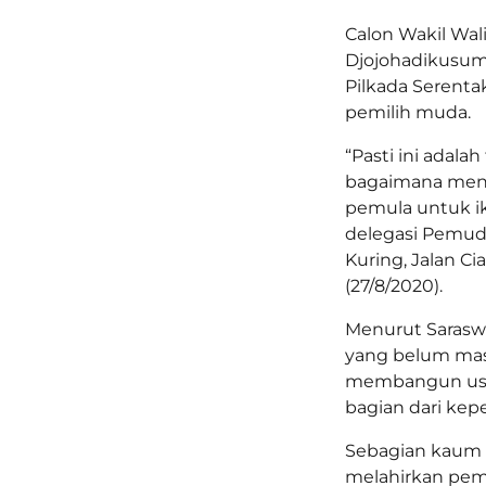
Calon Wakil Wal
Djojohadikusumo
Pilkada Serenta
pemilih muda.
“Pasti ini adal
bagaimana menin
pemula untuk ik
delegasi Pemuda
Kuring, Jalan Ci
(27/8/2020).
Menurut Saraswa
yang belum mas
membangun usah
bagian dari kep
Sebagian kaum 
melahirkan pem