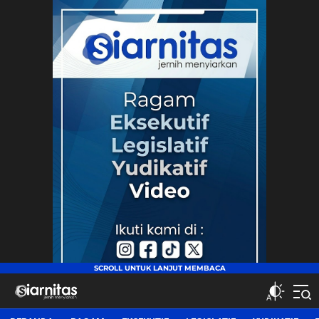
siarnitas
Jernih Menyiarkan