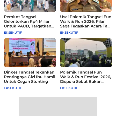
Pemkot Tangsel
Usai Polemik Tangsel Fun
Gelontorkan Rp4 Miliar
Walk & Run 2026, Pilar
Untuk PAUD, Targetkan
Saga Tegaskan Acara Tak
115 Sekolah
Difasilitasi Pemkot
EKSEKUTIF
EKSEKUTIF
Dinkes Tangsel Tekankan
Polemik Tangsel Fun
Pentingnya Gizi Ibu Hamil
Walk & Run Festival 2026,
Untuk Cegah Stunting
Dispora Sebut Bukan
Agenda Pemkot
EKSEKUTIF
EKSEKUTIF