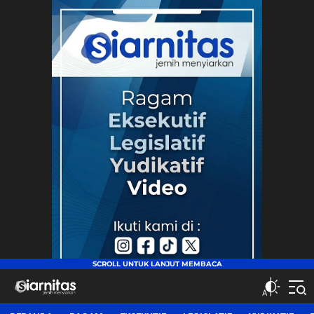
siarnitas
Jernih Menyiarkan