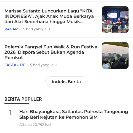
Marissa Sutanto Luncurkan Lagu “KITA
INDONESIA”, Ajak Anak Muda Berkarya
dari Alat Sederhana hingga Musik
Tradisional
RAGAM
5 hari yang lalu
Polemik Tangsel Fun Walk & Run Festival
2026, Dispora Sebut Bukan Agenda
Pemkot
EKSEKUTIF
5 hari yang lalu
Indeks Berita
BERITA POPULER
1
Hari Bhayangkara, Satlantas Polresta Tangerang
Siap Beri Kejutan ke Pemohon SIM
Dibaca 20.792 kali