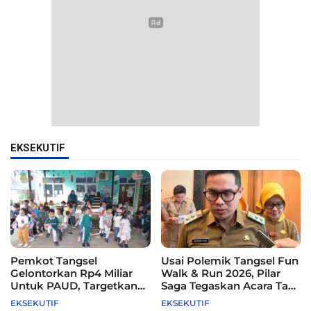
EKSEKUTIF
Pemkot Tangsel
Usai Polemik Tangsel Fun
Gelontorkan Rp4 Miliar
Walk & Run 2026, Pilar
Untuk PAUD, Targetkan
Saga Tegaskan Acara Tak
115 Sekolah
Difasilitasi Pemkot
EKSEKUTIF
EKSEKUTIF