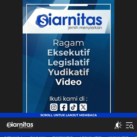
siarnitas
Jernih Menyiarkan