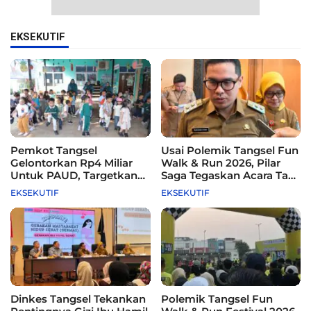
EKSEKUTIF
Pemkot Tangsel
Usai Polemik Tangsel Fun
Gelontorkan Rp4 Miliar
Walk & Run 2026, Pilar
Untuk PAUD, Targetkan
Saga Tegaskan Acara Tak
115 Sekolah
Difasilitasi Pemkot
EKSEKUTIF
EKSEKUTIF
Dinkes Tangsel Tekankan
Polemik Tangsel Fun