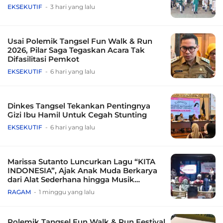
EKSEKUTIF
3 hari yang lalu
Usai Polemik Tangsel Fun Walk & Run
2026, Pilar Saga Tegaskan Acara Tak
Difasilitasi Pemkot
EKSEKUTIF
6 hari yang lalu
Dinkes Tangsel Tekankan Pentingnya
Gizi Ibu Hamil Untuk Cegah Stunting
EKSEKUTIF
6 hari yang lalu
Marissa Sutanto Luncurkan Lagu “KITA
INDONESIA”, Ajak Anak Muda Berkarya
dari Alat Sederhana hingga Musik
Tradisional
RAGAM
1 minggu yang lalu
Polemik Tangsel Fun Walk & Run Festival