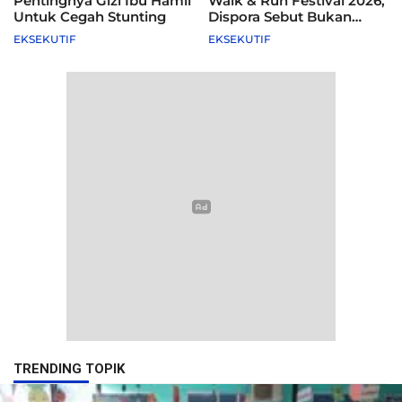
Pentingnya Gizi Ibu Hamil
Walk & Run Festival 2026,
Untuk Cegah Stunting
Dispora Sebut Bukan
Agenda Pemkot
EKSEKUTIF
EKSEKUTIF
TRENDING TOPIK