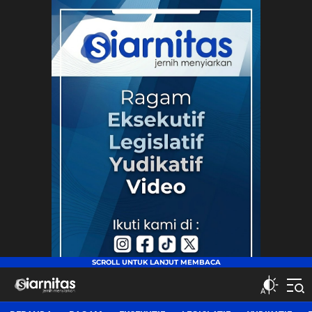
siarnitas
Jernih Menyiarkan