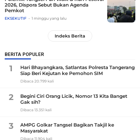
2026, Dispora Sebut Bukan Agenda
Pemkot
EKSEKUTIF
1 minggu yang lalu
Indeks Berita
BERITA POPULER
1
Hari Bhayangkara, Satlantas Polresta Tangerang
Siap Beri Kejutan ke Pemohon SIM
Dibaca 20.799 kali
2
Begini Ciri Orang Licik, Nomor 13 Kita Banget
Gak sih?
Dibaca 13.351 kali
3
AMPG Golkar Tangsel Bagikan Takjil ke
Masyarakat
Dibaca 11.904 kali