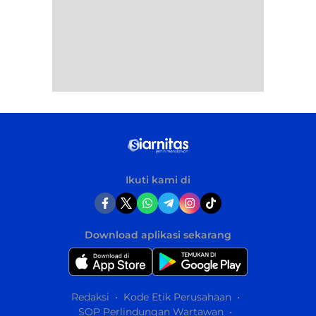
Ikuti kami di
Download aplikasi sekarang
Redaksi
Kode Etik Perusahaan
SOP Perlindungan Wartawan