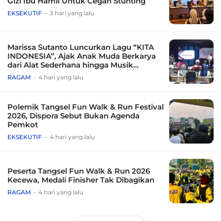
Gizi Ibu Hamil Untuk Cegah Stunting
EKSEKUTIF
3 hari yang lalu
Marissa Sutanto Luncurkan Lagu “KITA
INDONESIA”, Ajak Anak Muda Berkarya
dari Alat Sederhana hingga Musik
Tradisional
RAGAM
4 hari yang lalu
Polemik Tangsel Fun Walk & Run Festival
2026, Dispora Sebut Bukan Agenda
Pemkot
EKSEKUTIF
4 hari yang lalu
Peserta Tangsel Fun Walk & Run 2026
Kecewa, Medali Finisher Tak Dibagikan
RAGAM
4 hari yang lalu