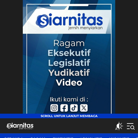
siarnitas
Jernih Menyiarkan