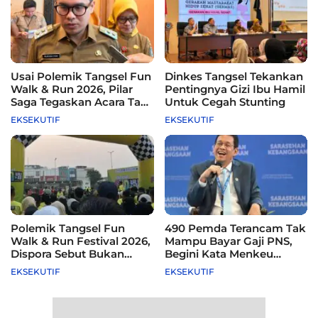
Usai Polemik Tangsel Fun
Dinkes Tangsel Tekankan
Walk & Run 2026, Pilar
Pentingnya Gizi Ibu Hamil
Saga Tegaskan Acara Tak
Untuk Cegah Stunting
Difasilitasi Pemkot
EKSEKUTIF
EKSEKUTIF
Polemik Tangsel Fun
490 Pemda Terancam Tak
Walk & Run Festival 2026,
Mampu Bayar Gaji PNS,
Dispora Sebut Bukan
Begini Kata Menkeu
Agenda Pemkot
Purbaya
EKSEKUTIF
EKSEKUTIF