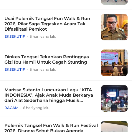
Usai Polemik Tangsel Fun Walk & Run
2026, Pilar Saga Tegaskan Acara Tak
Difasilitasi Pemkot
EKSEKUTIF
5 hari yang lalu
Dinkes Tangsel Tekankan Pentingnya
Gizi Ibu Hamil Untuk Cegah Stunting
EKSEKUTIF
5 hari yang lalu
Marissa Sutanto Luncurkan Lagu “KITA
INDONESIA”, Ajak Anak Muda Berkarya
dari Alat Sederhana hingga Musik
Tradisional
RAGAM
6 hari yang lalu
Polemik Tangsel Fun Walk & Run Festival
2026, Dispora Sebut Bukan Agenda