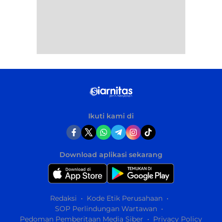
Ikuti kami di
Download aplikasi sekarang
Redaksi
Kode Etik Perusahaan
SOP Perlindungan Wartawan
Pedoman Pemberitaan Media Siber
Privacy Policy