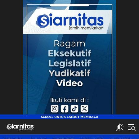
siarnitas
Jernih Menyiarkan