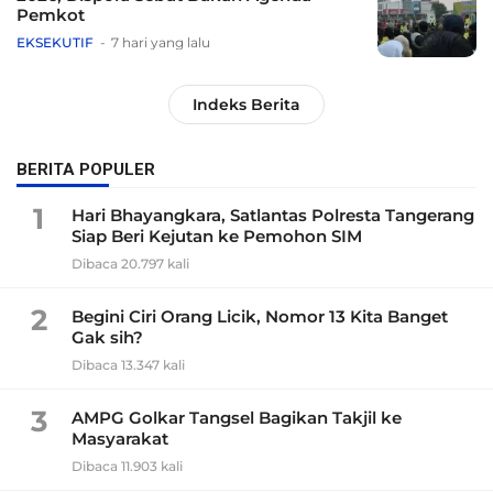
Pemkot
EKSEKUTIF
7 hari yang lalu
Indeks Berita
BERITA POPULER
1
Hari Bhayangkara, Satlantas Polresta Tangerang
Siap Beri Kejutan ke Pemohon SIM
Dibaca 20.797 kali
2
Begini Ciri Orang Licik, Nomor 13 Kita Banget
Gak sih?
Dibaca 13.347 kali
3
AMPG Golkar Tangsel Bagikan Takjil ke
Masyarakat
Dibaca 11.903 kali