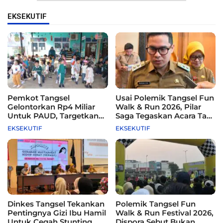
EKSEKUTIF
Pemkot Tangsel
Usai Polemik Tangsel Fun
Gelontorkan Rp4 Miliar
Walk & Run 2026, Pilar
Untuk PAUD, Targetkan
Saga Tegaskan Acara Tak
115 Sekolah
Difasilitasi Pemkot
EKSEKUTIF
EKSEKUTIF
Dinkes Tangsel Tekankan
Polemik Tangsel Fun
Pentingnya Gizi Ibu Hamil
Walk & Run Festival 2026,
Untuk Cegah Stunting
Dispora Sebut Bukan