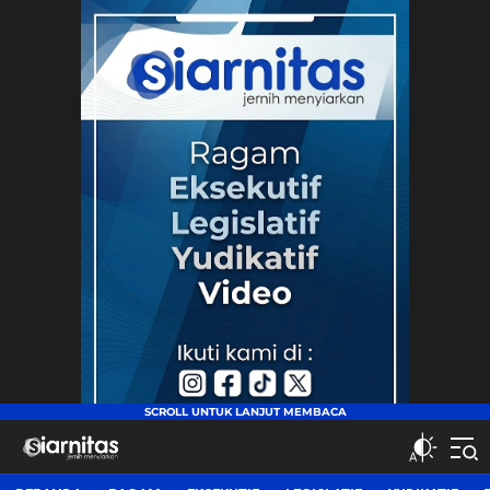
siarnitas
Jernih Menyiarkan