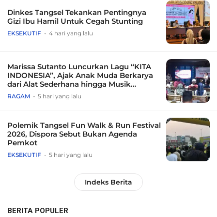
Dinkes Tangsel Tekankan Pentingnya
Gizi Ibu Hamil Untuk Cegah Stunting
EKSEKUTIF
4 hari yang lalu
Marissa Sutanto Luncurkan Lagu “KITA
INDONESIA”, Ajak Anak Muda Berkarya
dari Alat Sederhana hingga Musik
Tradisional
RAGAM
5 hari yang lalu
Polemik Tangsel Fun Walk & Run Festival
2026, Dispora Sebut Bukan Agenda
Pemkot
EKSEKUTIF
5 hari yang lalu
Indeks Berita
BERITA POPULER