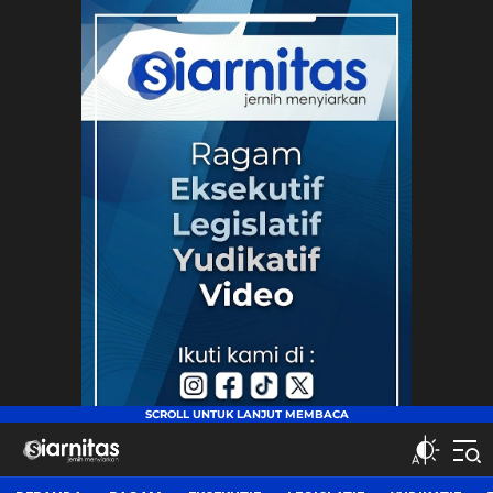
siarnitas
Jernih Menyiarkan