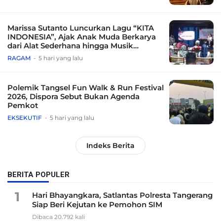
Marissa Sutanto Luncurkan Lagu “KITA
INDONESIA”, Ajak Anak Muda Berkarya
dari Alat Sederhana hingga Musik
Tradisional
RAGAM
5 hari yang lalu
Polemik Tangsel Fun Walk & Run Festival
2026, Dispora Sebut Bukan Agenda
Pemkot
EKSEKUTIF
5 hari yang lalu
Indeks Berita
BERITA POPULER
1
Hari Bhayangkara, Satlantas Polresta Tangerang
Siap Beri Kejutan ke Pemohon SIM
Dibaca 20.792 kali