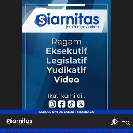
siarnitas
Jernih Menyiarkan