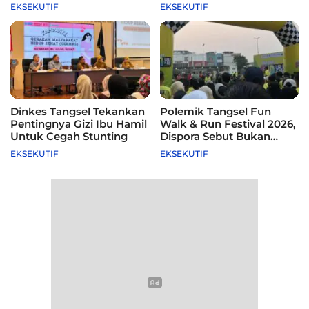
115 Sekolah
Difasilitasi Pemkot
EKSEKUTIF
EKSEKUTIF
Dinkes Tangsel Tekankan
Polemik Tangsel Fun
Pentingnya Gizi Ibu Hamil
Walk & Run Festival 2026,
Untuk Cegah Stunting
Dispora Sebut Bukan
Agenda Pemkot
EKSEKUTIF
EKSEKUTIF