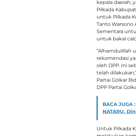
kepala daerah, 
Pilkada Kabupat
untuk Pilkada Ko
Tanto Warsono 
Sementara untuk
untuk bakal calo
“Alhamdulillah 
rekomendasi yan
oleh DPP. Ini seb
telah dilakukan,
Partai Golkar B
DPP Partai Golka
BACA JUGA :
NATARU, Dink
Untuk Pilkada Ko
melakukan komu