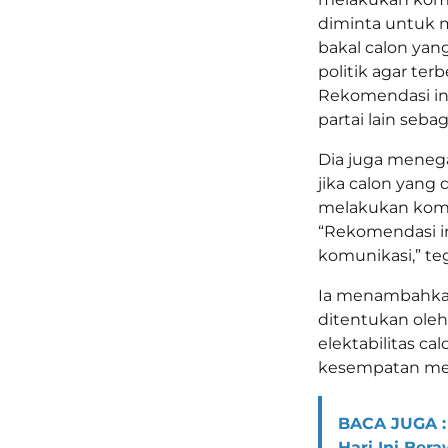
diminta untuk me
bakal calon ya
politik agar te
Rekomendasi i
partai lain seba
Dia juga menega
jika calon yang 
melakukan komun
“Rekomendasi i
komunikasi,” te
Ia menambahkan
ditentukan oleh
elektabilitas c
kesempatan men
BACA JUGA :
Hari Ini Ber