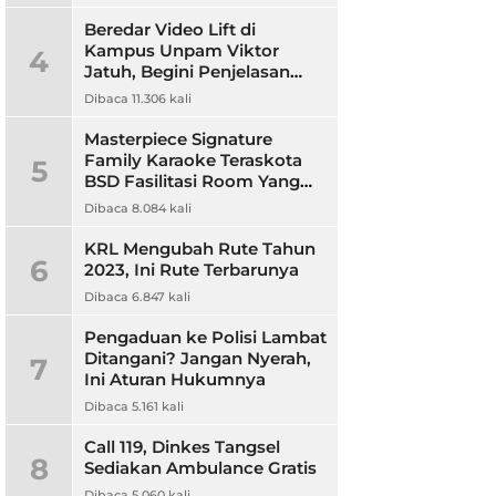
Beredar Video Lift di
Kampus Unpam Viktor
4
Jatuh, Begini Penjelasan
Rektor Unpam
Dibaca 11.306 kali
Masterpiece Signature
Family Karaoke Teraskota
5
BSD Fasilitasi Room Yang
Nyaman dan Harga
Dibaca 8.084 kali
Terjangkau
KRL Mengubah Rute Tahun
6
2023, Ini Rute Terbarunya
Dibaca 6.847 kali
Pengaduan ke Polisi Lambat
Ditangani? Jangan Nyerah,
7
Ini Aturan Hukumnya
Dibaca 5.161 kali
Call 119, Dinkes Tangsel
8
Sediakan Ambulance Gratis
Dibaca 5.060 kali