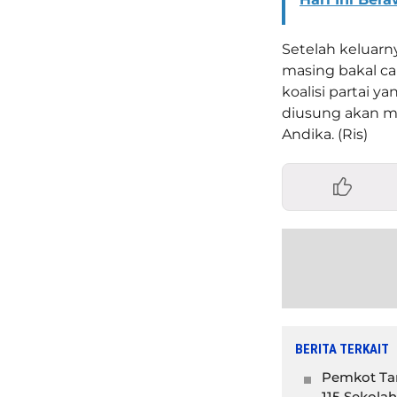
Setelah keluarn
masing bakal c
koalisi partai 
diusung akan me
Andika. (Ris)
BERITA TERKAIT
Pemkot Tan
115 Sekolah