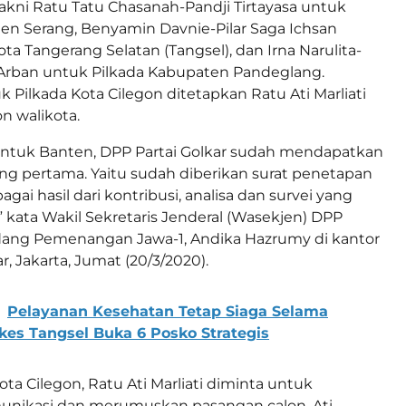
yakni Ratu Tatu Chasanah-Pandji Tirtayasa untuk
en Serang, Benyamin Davnie-Pilar Saga Ichsan
ta Tangerang Selatan (Tangsel), dan Irna Narulita-
Arban untuk Pilkada Kabupaten Pandeglang.
 Pilkada Kota Cilegon ditetapkan Ratu Ati Marliati
n walikota.
untuk Banten, DPP Partai Golkar sudah mendapatkan
g pertama. Yaitu sudah diberikan surat penetapan
agai hasil dari kontribusi, analisa dan survei yang
” kata Wakil Sekretaris Jenderal (Wasekjen) DPP
idang Pemenangan Jawa-1, Andika Hazrumy di kantor
r, Jakarta, Jumat (20/3/2020).
Pelayanan Kesehatan Tetap Siaga Selama
es Tangsel Buka 6 Posko Strategis
ta Cilegon, Ratu Ati Marliati diminta untuk
nikasi dan merumuskan pasangan calon. Ati