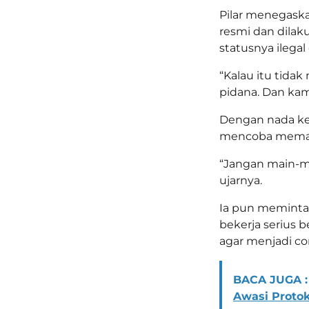
Pilar menegaskan
resmi dan dilak
statusnya ilegal
“Kalau itu tidak 
pidana. Dan kam
Dengan nada ker
mencoba memanf
“Jangan main-ma
ujarnya.
Ia pun meminta
bekerja serius 
agar menjadi co
BACA JUGA :
Awasi Proto