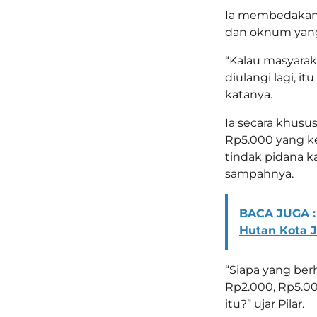
Ia membedakan 
dan oknum yang
“Kalau masyarakat
diulangi lagi, i
katanya.
Ia secara khusu
Rp5.000 yang k
tindak pidana 
sampahnya.
BACA JUGA :
Hutan Kota 
“Siapa yang be
Rp2.000, Rp5.0
itu?” ujar Pilar.