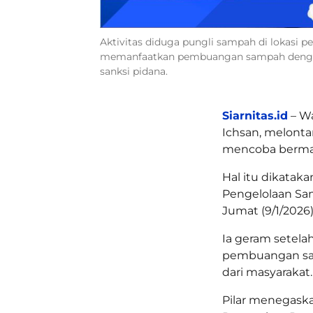
Aktivitas diduga pungli sampah di lokasi 
memanfaatkan pembuangan sampah dengan
sanksi pidana.
Siarnitas.id
– Wa
Ichsan, melonta
mencoba berma
Hal itu dikatak
Pengelolaan Sa
Jumat (9/1/2026)
Ia geram sete
pembuangan sam
dari masyarakat.
Pilar menegaska