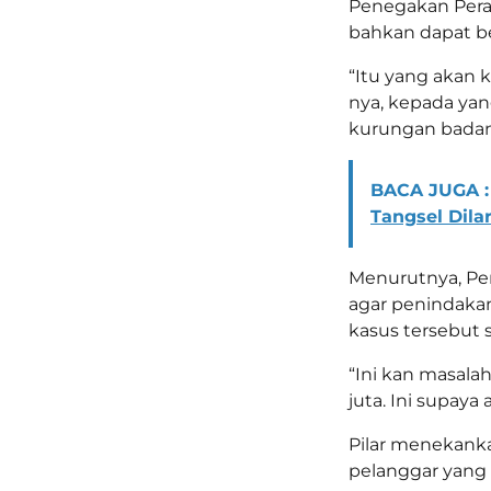
Penegakan Perat
bahkan dapat b
“Itu yang akan 
nya, kepada ya
kurungan badan,”
BACA JUGA :
Tangsel Dila
Menurutnya, Pe
agar penindakan
kasus tersebut
“Ini kan masala
juta. Ini supaya a
Pilar menekankan
pelanggar yang 