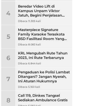
Beredar Video Lift di
Kampus Unpam Viktor
4
Jatuh, Begini Penjelasan
Rektor Unpam
Dibaca 11.305 kali
Masterpiece Signature
Family Karaoke Teraskota
5
BSD Fasilitasi Room Yang
Nyaman dan Harga
Dibaca 8.083 kali
Terjangkau
KRL Mengubah Rute Tahun
6
2023, Ini Rute Terbarunya
Dibaca 6.844 kali
Pengaduan ke Polisi Lambat
Ditangani? Jangan Nyerah,
7
Ini Aturan Hukumnya
Dibaca 5.160 kali
Call 119, Dinkes Tangsel
8
Sediakan Ambulance Gratis
Dibaca 5.060 kali