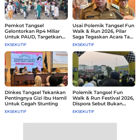
Pemkot Tangsel
Usai Polemik Tangsel Fun
Gelontorkan Rp4 Miliar
Walk & Run 2026, Pilar
Untuk PAUD, Targetkan
Saga Tegaskan Acara Tak
115 Sekolah
Difasilitasi Pemkot
EKSEKUTIF
EKSEKUTIF
Dinkes Tangsel Tekankan
Polemik Tangsel Fun
Pentingnya Gizi Ibu Hamil
Walk & Run Festival 2026,
Untuk Cegah Stunting
Dispora Sebut Bukan
Agenda Pemkot
EKSEKUTIF
EKSEKUTIF