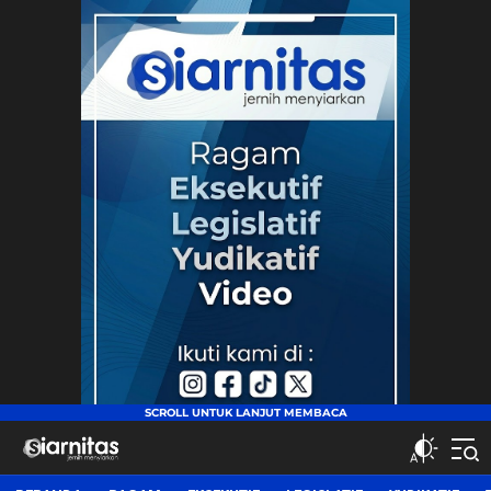
siarnitas
Jernih Menyiarkan