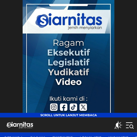
siarnitas
Jernih Menyiarkan