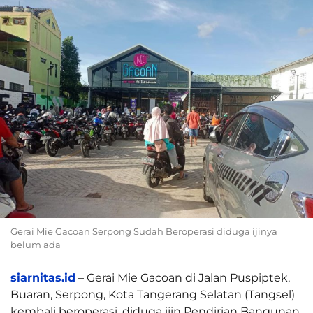
Gerai Mie Gacoan Serpong Sudah Beroperasi diduga ijinya
belum ada
siarnitas.id
– Gerai Mie Gacoan di Jalan Puspiptek,
Buaran, Serpong, Kota Tangerang Selatan (Tangsel)
kembali beroperasi, diduga ijin Pendirian Bangunan