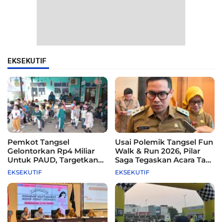
EKSEKUTIF
Pemkot Tangsel
Usai Polemik Tangsel Fun
Gelontorkan Rp4 Miliar
Walk & Run 2026, Pilar
Untuk PAUD, Targetkan
Saga Tegaskan Acara Tak
115 Sekolah
Difasilitasi Pemkot
EKSEKUTIF
EKSEKUTIF