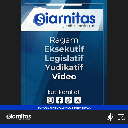
siarnitas
Jernih Menyiarkan