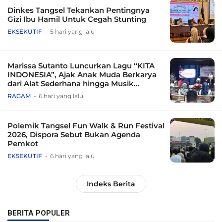
Dinkes Tangsel Tekankan Pentingnya
Gizi Ibu Hamil Untuk Cegah Stunting
EKSEKUTIF
5 hari yang lalu
Marissa Sutanto Luncurkan Lagu “KITA
INDONESIA”, Ajak Anak Muda Berkarya
dari Alat Sederhana hingga Musik
Tradisional
RAGAM
6 hari yang lalu
Polemik Tangsel Fun Walk & Run Festival
2026, Dispora Sebut Bukan Agenda
Pemkot
EKSEKUTIF
6 hari yang lalu
Indeks Berita
BERITA POPULER