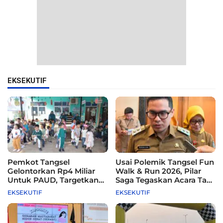
EKSEKUTIF
Pemkot Tangsel
Usai Polemik Tangsel Fun
Gelontorkan Rp4 Miliar
Walk & Run 2026, Pilar
Untuk PAUD, Targetkan
Saga Tegaskan Acara Tak
115 Sekolah
Difasilitasi Pemkot
EKSEKUTIF
EKSEKUTIF