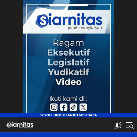
siarnitas
Jernih Menyiarkan