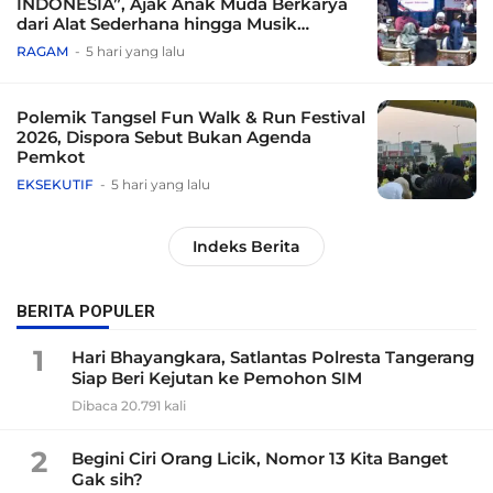
INDONESIA”, Ajak Anak Muda Berkarya
dari Alat Sederhana hingga Musik
Tradisional
RAGAM
5 hari yang lalu
Polemik Tangsel Fun Walk & Run Festival
2026, Dispora Sebut Bukan Agenda
Pemkot
EKSEKUTIF
5 hari yang lalu
Indeks Berita
BERITA POPULER
1
Hari Bhayangkara, Satlantas Polresta Tangerang
Siap Beri Kejutan ke Pemohon SIM
Dibaca 20.791 kali
2
Begini Ciri Orang Licik, Nomor 13 Kita Banget
Gak sih?