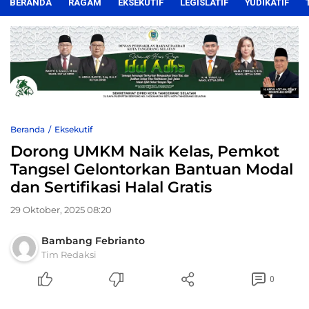
BERANDA
RAGAM
EKSEKUTIF
LEGISLATIF
YUDIKATIF
Beranda
Eksekutif
Dorong UMKM Naik Kelas, Pemkot
Tangsel Gelontorkan Bantuan Modal
dan Sertifikasi Halal Gratis
29 Oktober, 2025 08:20
Bambang Febrianto
Tim Redaksi
0