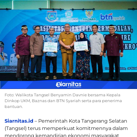
Foto: Walikota Tangsel Benyamin Davnie bersama Kepala
Dinkop UKM, Baznas dan BTN Syariah serta para penerima
bantuan.
Siarnitas.id
– Pemerintah Kota Tangerang Selatan
(Tangsel) terus memperkuat komitmennya dalam
mendorong kemandirian ekonomi masyarakat