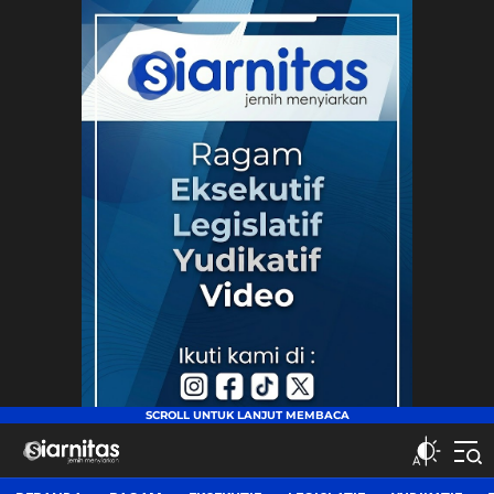
siarnitas
Jernih Menyiarkan