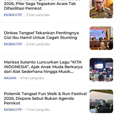
2026, Pilar Saga Tegaskan Acara Tak
Difasilitasi Pemkot
EKSEKUTIF
5 hari yang lalu
Dinkes Tangsel Tekankan Pentingnya
Gizi Ibu Hamil Untuk Cegah Stunting
EKSEKUTIF
5 hari yang lalu
Marissa Sutanto Luncurkan Lagu “KITA
INDONESIA”, Ajak Anak Muda Berkarya
dari Alat Sederhana hingga Musik
Tradisional
RAGAM
6 hari yang lalu
Polemik Tangsel Fun Walk & Run Festival
2026, Dispora Sebut Bukan Agenda
Pemkot
EKSEKUTIF
7 hari yang lalu