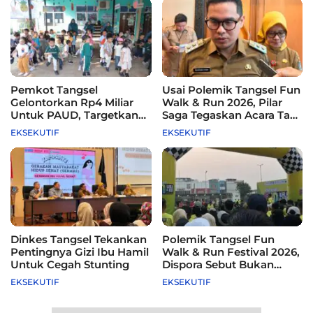
Pemkot Tangsel
Usai Polemik Tangsel Fun
Gelontorkan Rp4 Miliar
Walk & Run 2026, Pilar
Untuk PAUD, Targetkan
Saga Tegaskan Acara Tak
115 Sekolah
Difasilitasi Pemkot
EKSEKUTIF
EKSEKUTIF
Dinkes Tangsel Tekankan
Polemik Tangsel Fun
Pentingnya Gizi Ibu Hamil
Walk & Run Festival 2026,
Untuk Cegah Stunting
Dispora Sebut Bukan
Agenda Pemkot
EKSEKUTIF
EKSEKUTIF