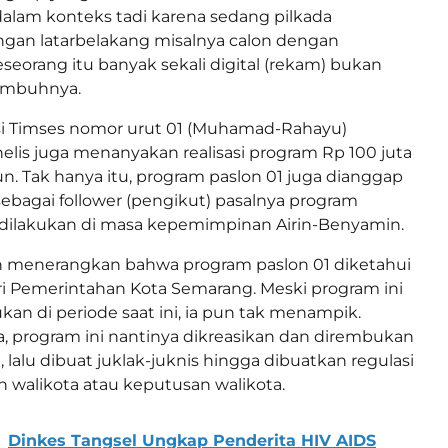
alam konteks tadi karena sedang pilkada
gan latarbelakang misalnya calon dengan
eseorang itu banyak sekali digital (rekam) bukan
 imbuhnya.
isi Timses nomor urut 01 (Muhamad-Rahayu)
elis juga menanyakan realisasi program Rp 100 juta
n. Tak hanya itu, program paslon 01 juga dianggap
sebagai follower (pengikut) pasalnya program
 dilakukan di masa kepemimpinan Airin-Benyamin.
 menerangkan bahwa program paslon 01 diketahui
i Pemerintahan Kota Semarang. Meski program ini
ukan di periode saat ini, ia pun tak menampik.
 program ini nantinya dikreasikan dan dirembukan
 lalu dibuat juklak-juknis hingga dibuatkan regulasi
an walikota atau keputusan walikota.
Dinkes Tangsel Ungkap Penderita HIV AIDS