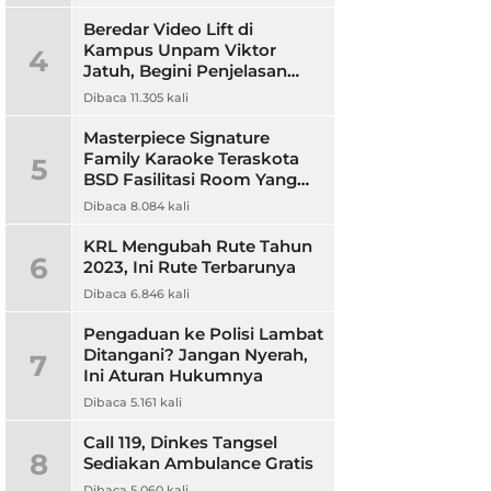
Beredar Video Lift di
Kampus Unpam Viktor
4
Jatuh, Begini Penjelasan
Rektor Unpam
Dibaca 11.305 kali
Masterpiece Signature
Family Karaoke Teraskota
5
BSD Fasilitasi Room Yang
Nyaman dan Harga
Dibaca 8.084 kali
Terjangkau
KRL Mengubah Rute Tahun
6
2023, Ini Rute Terbarunya
Dibaca 6.846 kali
Pengaduan ke Polisi Lambat
Ditangani? Jangan Nyerah,
7
Ini Aturan Hukumnya
Dibaca 5.161 kali
Call 119, Dinkes Tangsel
8
Sediakan Ambulance Gratis
Dibaca 5.060 kali