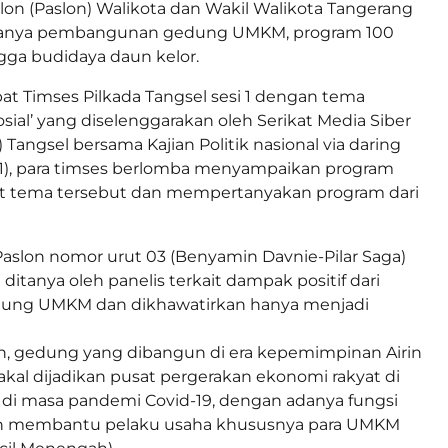
alon (Paslon) Walikota dan Wakil Walikota Tangerang
aranya pembangunan gedung UMKM, program 100
gga budidaya daun kelor.
at Timses Pilkada Tangsel sesi 1 dengan tema
sial’ yang diselenggarakan oleh Serikat Media Siber
 Tangsel bersama Kajian Politik nasional via daring
11), para timses berlomba menyampaikan program
it tema tersebut dan mempertanyakan program dari
Paslon nomor urut 03 (Benyamin Davnie-Pilar Saga)
 ditanya oleh panelis terkait dampak positif dari
ung UMKM dan dikhawatirkan hanya menjadi
n, gedung yang dibangun di era kepemimpinan Airin
kal dijadikan pusat pergerakan ekonomi rakyat di
i di masa pandemi Covid-19, dengan adanya fungsi
an membantu pelaku usaha khususnya para UMKM