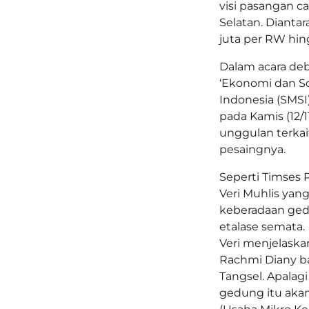
visi pasangan c
Selatan. Diant
juta per RW hin
Dalam acara deb
‘Ekonomi dan So
Indonesia (SMSI)
pada Kamis (12/
unggulan terka
pesaingnya.
Seperti Timses 
Veri Muhlis yang
keberadaan ged
etalase semata.
Veri menjelaska
Rachmi Diany ba
Tangsel. Apalag
gedung itu ak