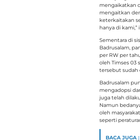
mengaikatkan d
mengaitkan den
keterkaitakan s
hanya di kami,”
Sementara di s
Badrusalam, pan
per RW per tahu
oleh Timses 03 
tersebut sudah
Badrusalam pun
mengadopsi dar
juga telah dilak
Namun bedanya,
oleh masyarakat,
seperti peratur
BACA JUGA :