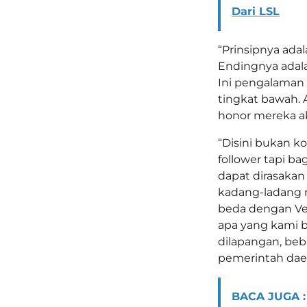
Dari LSL
“Prinsipnya adal
Endingnya adala
Ini pengalaman 
tingkat bawah. 
honor mereka ak
“Disini bukan k
follower tapi b
dapat dirasakan
kadang-ladang m
beda dengan Ver
apa yang kami b
dilapangan, beb
pemerintah daer
BACA JUGA :