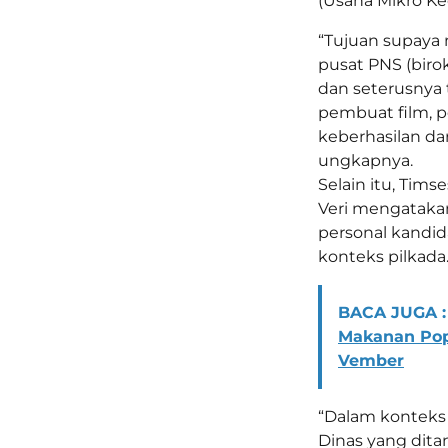
(Usaha Mikro Ke
“Tujuan supaya
pusat PNS (birok
dan seterusnya 
pembuat film, p
keberhasilan da
ungkapnya.
Selain itu, Tims
Veri mengatakan
personal kandida
konteks pilkada
BACA JUGA :
Makanan Pop
Vember
“Dalam konteks 
Dinas yang dita