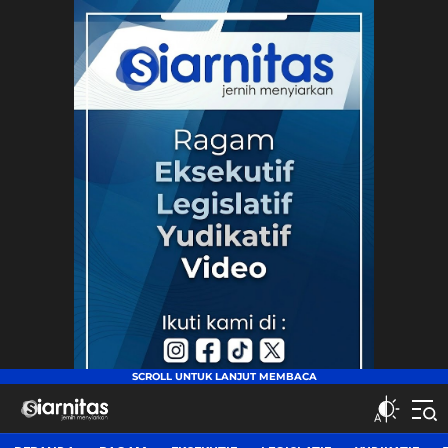
siarnitas
Jernih Menyiarkan