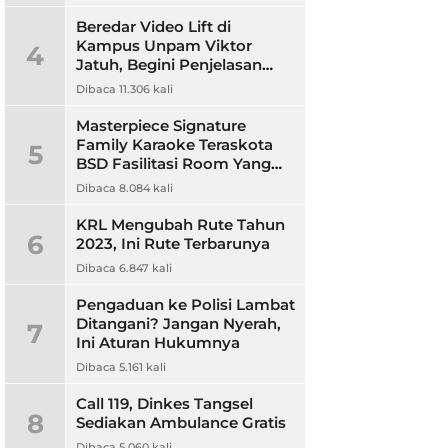
Beredar Video Lift di
Kampus Unpam Viktor
4
Jatuh, Begini Penjelasan
Rektor Unpam
Dibaca 11.306 kali
Masterpiece Signature
Family Karaoke Teraskota
5
BSD Fasilitasi Room Yang
Nyaman dan Harga
Dibaca 8.084 kali
Terjangkau
KRL Mengubah Rute Tahun
6
2023, Ini Rute Terbarunya
Dibaca 6.847 kali
Pengaduan ke Polisi Lambat
Ditangani? Jangan Nyerah,
7
Ini Aturan Hukumnya
Dibaca 5.161 kali
Call 119, Dinkes Tangsel
8
Sediakan Ambulance Gratis
Dibaca 5.060 kali