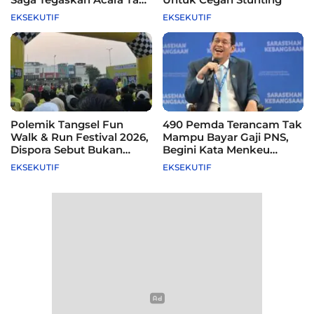
Difasilitasi Pemkot
EKSEKUTIF
EKSEKUTIF
Polemik Tangsel Fun
490 Pemda Terancam Tak
Walk & Run Festival 2026,
Mampu Bayar Gaji PNS,
Dispora Sebut Bukan
Begini Kata Menkeu
Agenda Pemkot
Purbaya
EKSEKUTIF
EKSEKUTIF