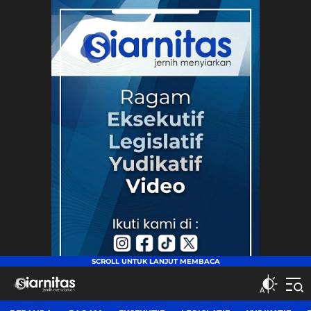
siarnitas
Jernih Menyiarkan