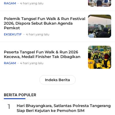
Tradisional
RAGAM
4 hari yang lalu
Polemik Tangsel Fun Walk & Run Festival
2026, Dispora Sebut Bukan Agenda
Pemkot
EKSEKUTIF
4 hari yang lalu
Peserta Tangsel Fun Walk & Run 2026
Kecewa, Medali Finisher Tak Dibagikan
RAGAM
4 hari yang lalu
Indeks Berita
BERITA POPULER
1
Hari Bhayangkara, Satlantas Polresta Tangerang
Siap Beri Kejutan ke Pemohon SIM