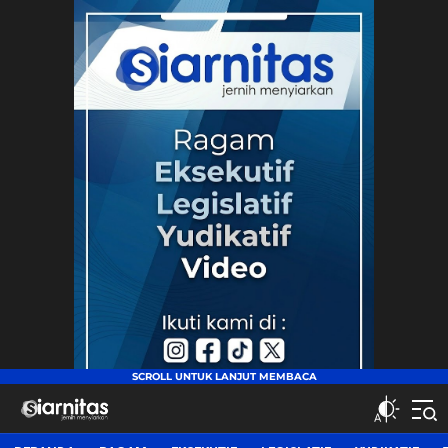
siarnitas
Jernih Menyiarkan