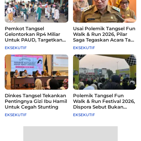
Pemkot Tangsel
Usai Polemik Tangsel Fun
Gelontorkan Rp4 Miliar
Walk & Run 2026, Pilar
Untuk PAUD, Targetkan
Saga Tegaskan Acara Tak
115 Sekolah
Difasilitasi Pemkot
EKSEKUTIF
EKSEKUTIF
Dinkes Tangsel Tekankan
Polemik Tangsel Fun
Pentingnya Gizi Ibu Hamil
Walk & Run Festival 2026,
Untuk Cegah Stunting
Dispora Sebut Bukan
Agenda Pemkot
EKSEKUTIF
EKSEKUTIF